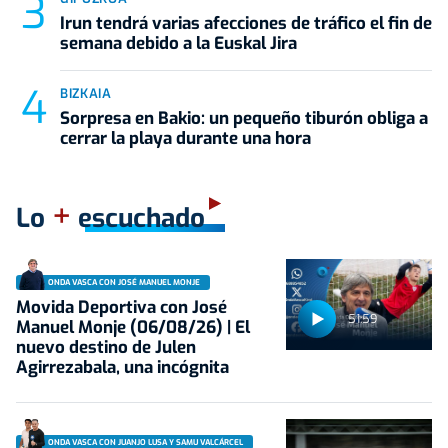
Irun tendrá varias afecciones de tráfico el fin de
semana debido a la Euskal Jira
BIZKAIA
Sorpresa en Bakio: un pequeño tiburón obliga a
cerrar la playa durante una hora
+
Lo
escuchado
ONDA VASCA CON JOSÉ MANUEL MONJE
Movida Deportiva con José
51:59
Manuel Monje (06/08/26) | El
nuevo destino de Julen
Agirrezabala, una incógnita
ONDA VASCA CON JUANJO LUSA Y SAMU VALCÁRCEL