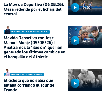
La Movida Deportiva (06.08.26):
54:50
Mesa redonda por el fichaje del
central
ONDA VASCA CON JOSÉ MANUEL MONJE
Movida Deportiva con José
52:42
Manuel Monje (05/08/26) |
Analizamos la "ilusión" que han
generado los últimos cambios en
el banquillo del Athletic
ONDA VASCA CON IMANOL ARRUTI
El ciclista que no sabía que
11:12
estaba corriendo el Tour de
Francia