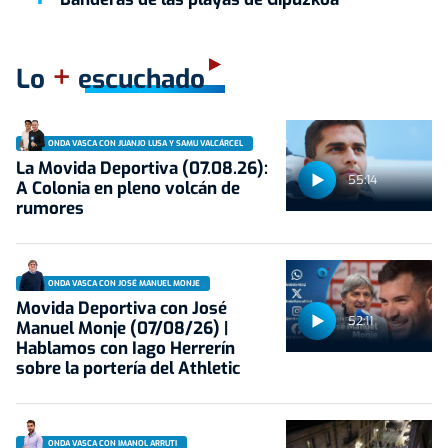
+
Lo
escuchado
ONDA VASCA CON JUANJO LUSA Y SAMU VALCÁRCEL
La Movida Deportiva (07.08.26):
55:14
A Colonia en pleno volcán de
rumores
ONDA VASCA CON JOSÉ MANUEL MONJE
Movida Deportiva con José
52:11
Manuel Monje (07/08/26) |
Hablamos con Iago Herrerín
sobre la portería del Athletic
ONDA VASCA CON IMANOL ARRUTI