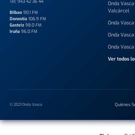
Tel:
943 42 36 44
Onda Vasca 
Valcárcel
Bilbao
90.1 FM
Donostia
106.9 FM
Onda Vasca 
Gasteiz
98.0 FM
Iruña
96.0 FM
Onda Vasca 
Onda Vasca 
Ver todos l
Quiénes 
© 2021 Onda Vasca