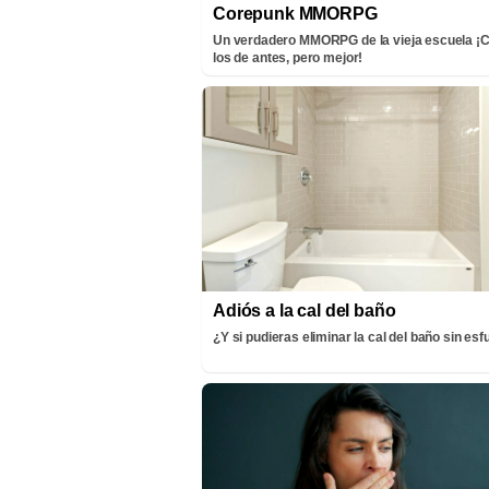
Corepunk MMORPG
Un verdadero MMORPG de la vieja escuela 
los de antes, pero mejor!
Adiós a la cal del baño
¿Y si pudieras eliminar la cal del baño sin es