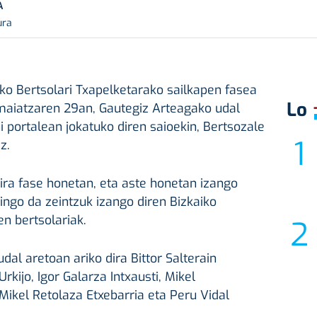
A
ura
ko Bertsolari Txapelketarako sailkapen fasea
Lo
aiatzaren 29an, Gautegiz Arteagako udal
i portalean jokatuko diren saioekin, Bertsozale
z.
dira fase honetan, eta aste honetan izango
ingo da zeintzuk izango diren Bizkaiko
n bertsolariak.
al aretoan ariko dira Bittor Salterain
Urkijo, Igor Galarza Intxausti, Mikel
 Mikel Retolaza Etxebarria eta Peru Vidal