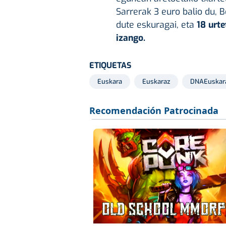
Sarrerak 3 euro balio du, 
dute eskuragai, eta
18 urt
izango.
ETIQUETAS
Euskara
Euskaraz
DNAEuskar