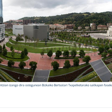
ntzian izango dira ostegunean Bizkaiko Bertsolari Txapelketarako sailkapen faseko