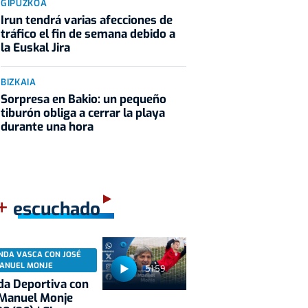
GIPUZKOA
Irun tendrá varias afecciones de
tráfico el fin de semana debido a
la Euskal Jira
BIZKAIA
Sorpresa en Bakio: un pequeño
tiburón obliga a cerrar la playa
durante una hora
+
escuchado
NDA VASCA CON JOSÉ
ANUEL MONJE
51:59
a Deportiva con
 Manuel Monje