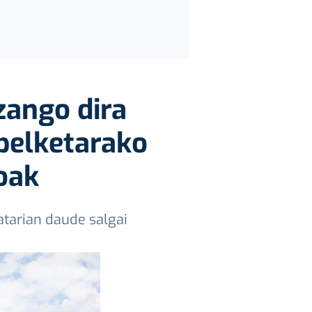
zango dira
pelketarako
oak
atarian daude salgai