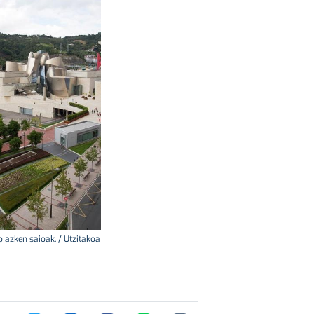
 azken saioak. / Utzitakoa