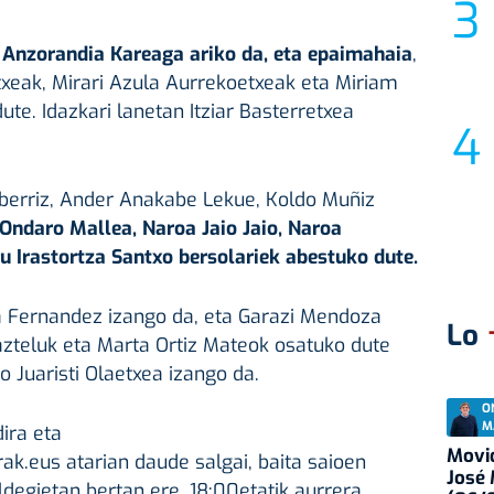
 Anzorandia Kareaga ariko da, eta epaimahaia
,
xeak, Mirari Azula Aurrekoetxeak eta Miriam
dute. Idazkari lanetan Itziar Basterretxea
 berriz, Ander Anakabe Lekue, Koldo Muñiz
Ondaro Mallea, Naroa Jaio Jaio, Naroa
u Irastortza Santxo bersolariek abestuko dute.
a Fernandez izango da, eta Garazi Mendoza
Lo
Gazteluk eta Marta Ortiz Mateok osatuko dute
o Juaristi Olaetxea izango da.
O
M
ira eta
Movid
k.eus atarian daude salgai, baita saioen
José
degietan bertan ere, 18:00etatik aurrera.