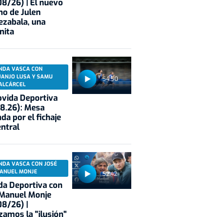
8/26) | El nuevo
no de Julen
ezabala, una
nita
NDA VASCA CON
UANJO LUSA Y SAMU
54:50
ALCÁRCEL
vida Deportiva
8.26): Mesa
da por el fichaje
entral
NDA VASCA CON JOSÉ
ANUEL MONJE
52:42
a Deportiva con
 Manuel Monje
8/26) |
zamos la "ilusión"