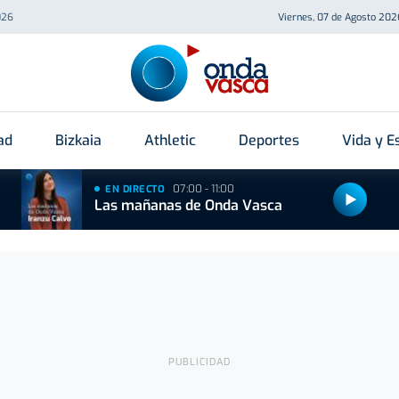
026
Viernes, 07 de Agosto 202
ad
Bizkaia
Athletic
Deportes
Vida y Es
07:00 - 11:00
EN DIRECTO
Las mañanas de Onda Vasca