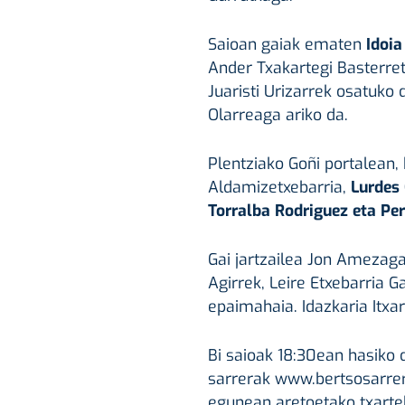
Saioan gaiak ematen
Idoia
Ander Txakartegi Basterret
Juaristi Urizarrek osatuko 
Olarreaga ariko da.
Plentziako Goñi portalean,
Aldamizetxebarria,
Lurdes 
Torralba Rodriguez eta Per
Gai jartzailea Jon Amezag
Agirrek, Leire Etxebarria 
epaimahaia. Idazkaria Itxar
Bi saioak 18:30ean hasiko d
sarrerak www.bertsosarrera
egunean aretoetako txartel