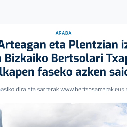
ARABA
Arteagan eta Plentzian i
 Bizkaiko Bertsolari Txa
ilkapen faseko azken sai
hasiko dira eta sarrerak www.bertsosarrerak.eus 