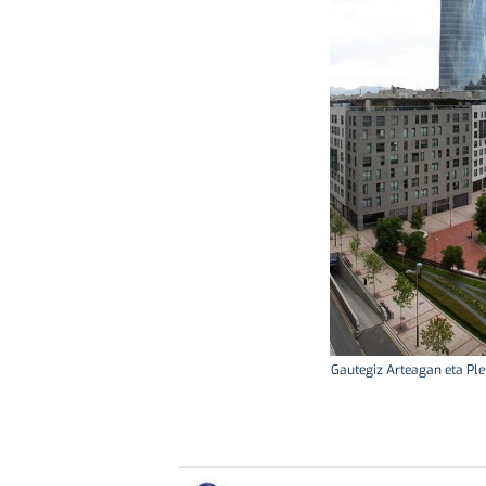
Gautegiz Arteagan eta Ple