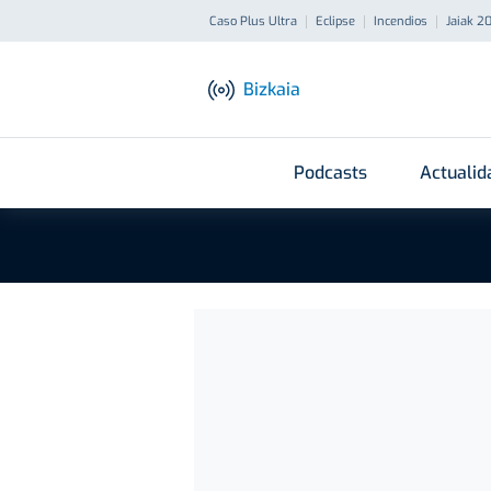
Caso Plus Ultra
Eclipse
Incendios
Jaiak 2
Bizkaia
Podcasts
Actualid