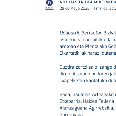
NOTICIAS TALDEA MULTIMEDI
28 de Mayo 2025
1 min de lect
Udabarria Bertsotan
Bizkai
ostegunean amaituko da, m
aretoan eta Plentziako Goñ
Elkartetik jakinarazi dutene
Guztira zortzi saio izango 
diren bi saioen ondoren jak
Txapelketan kantatuko dute
Bada, Gautegiz Arteagako ud
Etxebarria, Haizea Telleria 
Aiartzaguena Agirrebeitia,
Gurrutxaga.