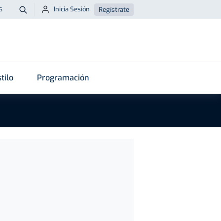
Inicia Sesión
Regístrate
6
Buscar
tilo
Programación