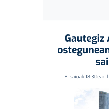
Gautegiz 
ostegunean
sa
Bi saioak 18:30ean 