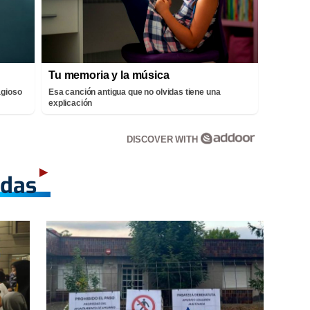
Tu memoria y la música
agioso
Esa canción antigua que no olvidas tiene una
explicación
DISCOVER WITH
adas