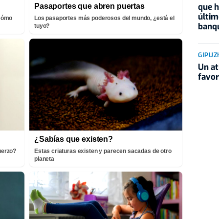
que h
Pasaportes que abren puertas
últim
¡Cómo
Los pasaportes más poderosos del mundo, ¿está el
banqu
tuyo?
GIPUZ
Un at
favor
¿Sabías que existen?
fuerzo?
Estas criaturas existen y parecen sacadas de otro
planeta