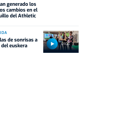
an generado los
os cambios en el
illo del Athletic
KOA
las de sonrisas a
01:06
 del euskera