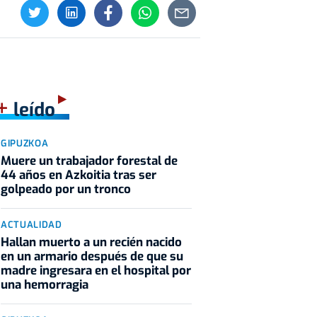
+
leído
GIPUZKOA
Muere un trabajador forestal de
44 años en Azkoitia tras ser
golpeado por un tronco
ACTUALIDAD
Hallan muerto a un recién nacido
en un armario después de que su
madre ingresara en el hospital por
una hemorragia