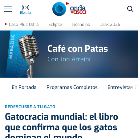
Bus
Bizkaia
Caso Plus Ultra
Eclipse
Incendios
Jaiak 2026
MAGAZINE
Café con Patas
Con Jon Arraibi
En Portada
Programas Completos
Entrevistas C
REDESCUBRE A TU GATO
Gatocracia mundial: el libro
que confirma que los gatos
dominan el mundo