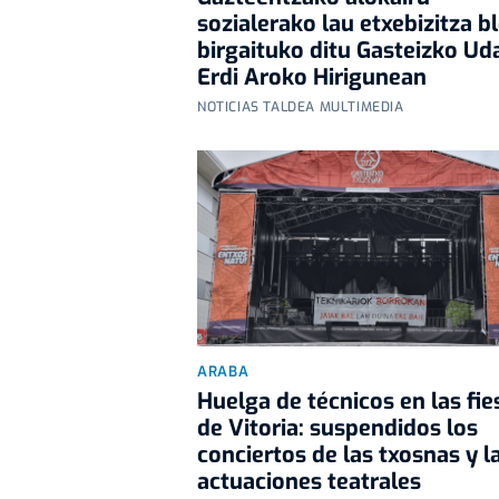
sozialerako lau etxebizitza b
birgaituko ditu Gasteizko Ud
Erdi Aroko Hirigunean
NOTICIAS TALDEA MULTIMEDIA
ARABA
Huelga de técnicos en las fie
de Vitoria: suspendidos los
conciertos de las txosnas y l
actuaciones teatrales