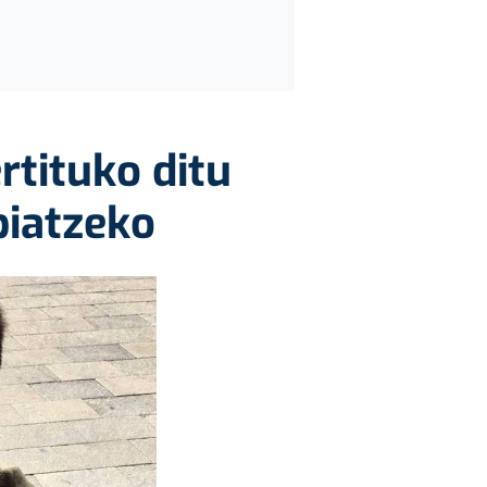
rtituko ditu
biatzeko