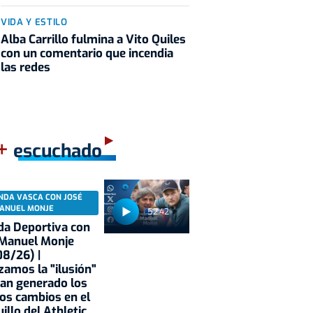
VIDA Y ESTILO
Alba Carrillo fulmina a Vito Quiles
con un comentario que incendia
las redes
+
escuchado
NDA VASCA CON JOSÉ
ANUEL MONJE
52:42
a Deportiva con
 Manuel Monje
8/26) |
zamos la "ilusión"
an generado los
os cambios en el
illo del Athletic