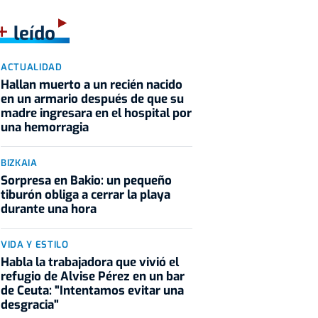
+
leído
ACTUALIDAD
Hallan muerto a un recién nacido
en un armario después de que su
madre ingresara en el hospital por
una hemorragia
BIZKAIA
Sorpresa en Bakio: un pequeño
tiburón obliga a cerrar la playa
durante una hora
VIDA Y ESTILO
Habla la trabajadora que vivió el
refugio de Alvise Pérez en un bar
de Ceuta: "Intentamos evitar una
desgracia"