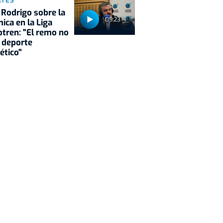
RTES
 Rodrigo sobre la
09:23
ica en la Liga
tren: "El remo no
 deporte
ético"