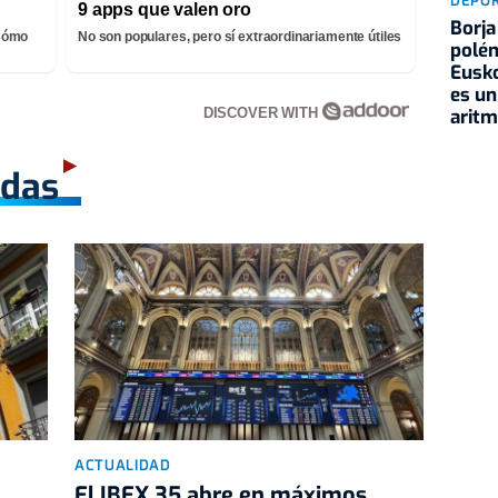
DEPO
9 apps que valen oro
Borja
¡Cómo
No son populares, pero sí extraordinariamente útiles
polém
Eusko
es un
aritm
DISCOVER WITH
adas
ACTUALIDAD
El IBEX 35 abre en máximos