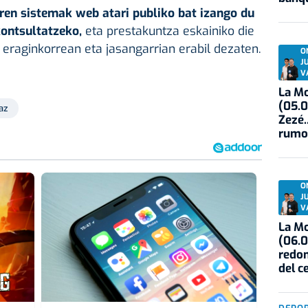
ren sistemak web atari publiko bat izango du
kontsultatzeko,
eta prestakuntza eskainiko die
 eraginkorrean eta jasangarrian erabil dezaten.
O
J
V
La Mo
(05.0
az
Zezé.
rumo
O
J
V
La Mo
(06.0
redon
del c