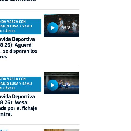
NDA VASCA CON
UANJO LUSA Y SAMU
55:18
ALCÁRCEL
vida Deportiva
8.26): Aguerd,
.. se disparan los
res
NDA VASCA CON
UANJO LUSA Y SAMU
54:50
ALCÁRCEL
vida Deportiva
8.26): Mesa
da por el fichaje
entral