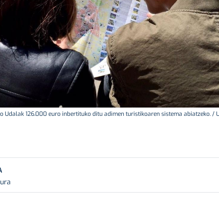
o Udalak 126.000 euro inbertituko ditu adimen turistikoaren sistema abiatzeko. / 
A
tura