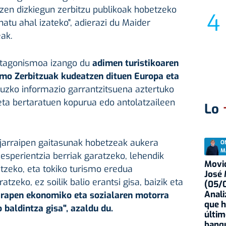
ntzen dizkiegun zerbitzu publikoak hobetzeko
natu ahal izateko", adierazi du Maider
eak.
otagonismoa izango du
adimen turistikoaren
ismo Zerbitzuak kudeatzen dituen Europa eta
ruzko informazio garrantzitsuena aztertuko
 eta bertaratuen kopurua edo antolatzaileen
Lo
 jarraipen gaitasunak hobetzeak aukera
O
M
sperientzia berriak garatzeko, lehendik
Movid
tzeko, eta tokiko turismo eredua
José
tzeko, ez soilik balio erantsi gisa, baizik eta
(05/0
Anali
arapen ekonomiko eta sozialaren motorra
que h
o baldintza gisa", azaldu du.
últim
banqu