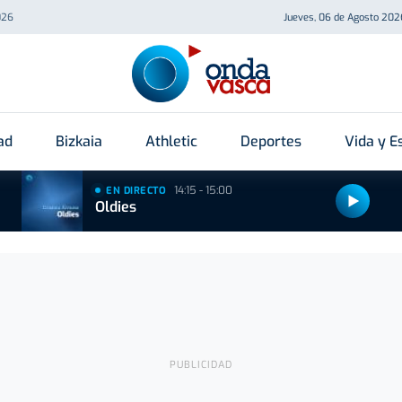
026
Jueves, 06 de Agosto 202
ad
Bizkaia
Athletic
Deportes
Vida y Es
14:15 - 15:00
EN DIRECTO
Oldies