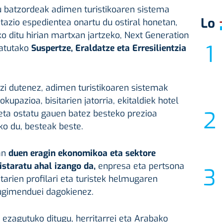
 batzordeak adimen turistikoaren sistema
Lo
tazio espedientea onartu du ostiral honetan,
ko ditu hirian martxan jartzeko, Next Generation
zatutako
Suspertze, Eraldatze eta Erresilientzia
azi dutenez, adimen turistikoaren sistemak
okupazioa, bisitarien jatorria, ekitaldiek hotel
eta ostatu gauen batez besteko prezioa
o du, besteak beste.
an
duen eragin ekonomikoa eta sektore
istaratu ahal izango da,
enpresa eta pertsona
tarien profilari eta turistek helmugaren
ugimenduei dagokienez.
 ezagutuko ditugu, herritarrei eta Arabako