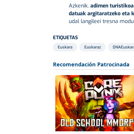
Azkenik,
adimen turistikoa
datuak argitaratzeko eta 
udal langileei tresna modu
ETIQUETAS
Euskara
Euskaraz
DNAEuskar