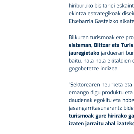
hiriburuko bisitariei eskai
ekintza estrategikoak disei
Etxebarria Gasteizko alkat
Bilkuren turismoak ere pr
sisteman, Biltzar eta Tur
jauregietako
jarduerari bu
baitu, hala nola ekitaldien
gogobetetze indizea.
"Sektorearen neurketa eta
emango digu produktu eta e
daudenak egokitu eta hobe
jasangarritasunerantz bidera
turismoak gure hirirako g
izaten jarraitu ahal izatek