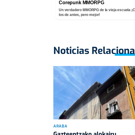
Corepunk MMORPG
Un verdadero MMORPG de la vieja escuela 
los de antes, pero mejor!
Noticias Relacion
ARABA
Gazteentzako alokairu