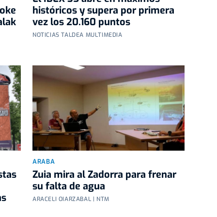
loke
históricos y supera por primera
alak
vez los 20.160 puntos
NOTICIAS TALDEA MULTIMEDIA
ARABA
stas
Zuia mira al Zadorra para frenar
su falta de agua
as
ARACELI OIARZABAL | NTM