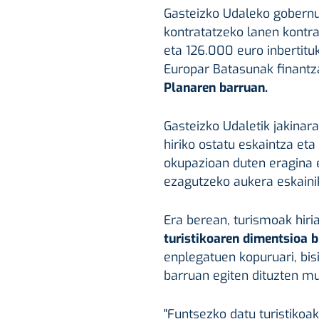
Gasteizko Udaleko gobernu
kontratatzeko lanen kontra
eta 126.000 euro inbertitu
Europar Batasunak finant
Planaren barruan.
Gasteizko Udaletik jakinar
hiriko ostatu eskaintza eta 
okupazioan duten eragina 
ezagutzeko aukera eskainik
Era berean, turismoak hiri
turistikoaren dimentsioa b
enplegatuen kopuruari, bisi
barruan egiten dituzten m
"Funtsezko datu turistikoak