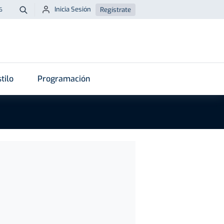
Inicia Sesión
Regístrate
6
Buscar
tilo
Programación