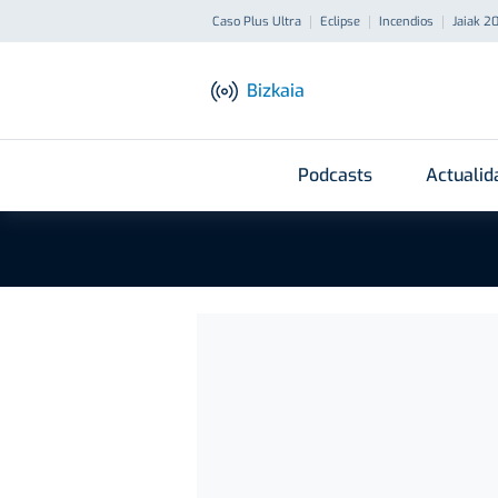
Caso Plus Ultra
Eclipse
Incendios
Jaiak 2
Bizkaia
Podcasts
Actualid