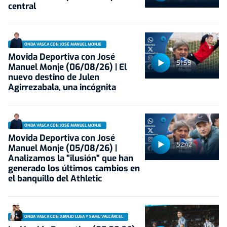
central
ONDA VASCA CON JOSÉ MANUEL MONJE
Movida Deportiva con José
51:59
Manuel Monje (06/08/26) | El
nuevo destino de Julen
Agirrezabala, una incógnita
ONDA VASCA CON JOSÉ MANUEL MONJE
Movida Deportiva con José
52:42
Manuel Monje (05/08/26) |
Analizamos la "ilusión" que han
generado los últimos cambios en
el banquillo del Athletic
ONDA VASCA CON JUANJO LUSA Y SAMU VALCÁRCEL