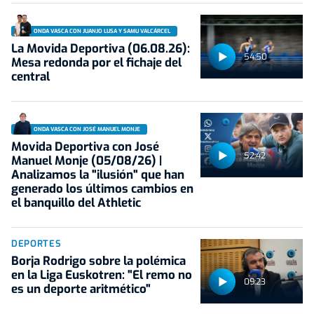
ONDA VASCA CON JUANJO LUSA Y SAMU VALCÁRCEL
La Movida Deportiva (06.08.26):
54:50
Mesa redonda por el fichaje del
central
ONDA VASCA CON JOSÉ MANUEL MONJE
Movida Deportiva con José
52:42
Manuel Monje (05/08/26) |
Analizamos la "ilusión" que han
generado los últimos cambios en
el banquillo del Athletic
DEPORTES
Borja Rodrigo sobre la polémica
en la Liga Euskotren: "El remo no
09:23
es un deporte aritmético"