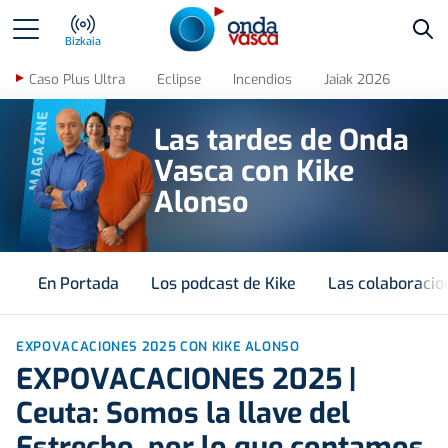
Bus
Bizkaia
Caso Plus Ultra
Eclipse
Incendios
Jaiak 2026
MAGAZINE
Las tardes de Onda
Vasca con Kike
Alonso
En Portada
Los podcast de Kike
Las colaboracio
EXPOVACACIONES 2025 CON KIKE ALONSO
EXPOVACACIONES 2025 |
Ceuta: Somos la llave del
Estrecho, por lo que contamos