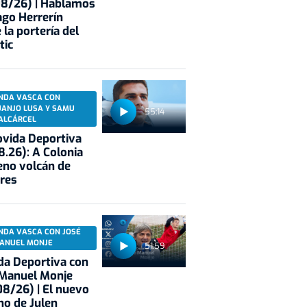
08/26) | Hablamos
ago Herrerín
 la portería del
tic
NDA VASCA CON
UANJO LUSA Y SAMU
55:14
ALCÁRCEL
vida Deportiva
8.26): A Colonia
eno volcán de
res
NDA VASCA CON JOSÉ
ANUEL MONJE
51:59
a Deportiva con
 Manuel Monje
8/26) | El nuevo
no de Julen