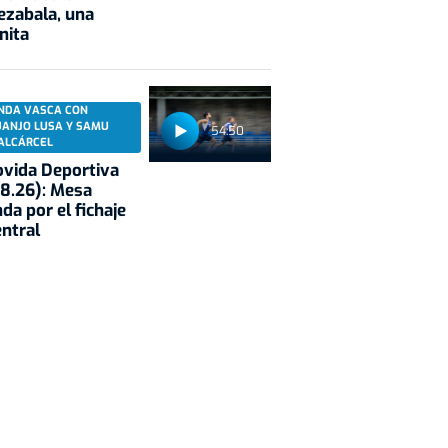
ezabala, una
nita
NDA VASCA CON
UANJO LUSA Y SAMU
54:50
ALCÁRCEL
vida Deportiva
8.26): Mesa
da por el fichaje
entral