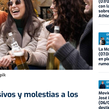
(07/
con I
sobre
Athle
O
J
V
La Mo
(07.0
en pl
rumo
pik
O
M
sivos y molestias a los
Movid
José
(06/0
desti