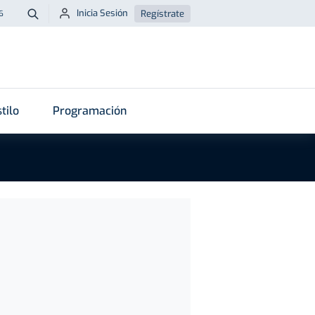
Inicia Sesión
Regístrate
6
Buscar
tilo
Programación