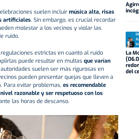
Agirr
incóg
elebraciones suelen incluir
música alta, risas
 artificiales
. Sin embargo, es crucial recordar
ueden molestar a los vecinos y violar las
O
e ruido.
J
V
regulaciones estrictas en cuanto al ruido
La Mo
(06.0
plirlas puede resultar en multas
que varían
redon
s autoridades suelen ser más rigurosas en
del c
 vecinos pueden presentar quejas que lleven a
ía. Para evitar problemas,
es recomendable
nivel razonable y ser respetuoso con los
ante las horas de descanso.