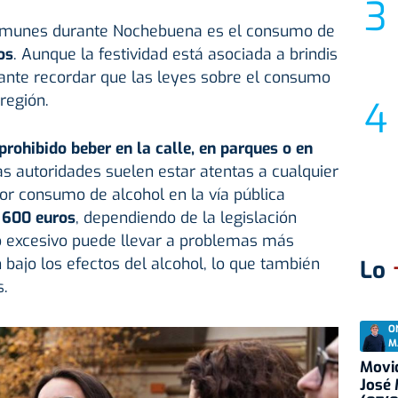
omunes durante Nochebuena es
el consumo de
os
. Aunque la festividad está asociada a brindis
tante recordar que las leyes sobre el consumo
región.
prohibido beber en la calle, en parques o en
las autoridades suelen estar atentas a cualquier
por consumo de alcohol en la vía pública
 600 euros
, dependiendo de la legislación
 excesivo puede llevar a problemas más
 bajo los efectos del alcohol, lo que también
Lo
s.
O
M
Movid
José