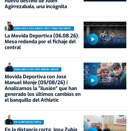
nuevo destino de Julen
Agirrezabala, una incógnita
ONDA VASCA CON JUANJO LUSA Y SAMU VALCÁRCEL
La Movida Deportiva (06.08.26):
54:50
Mesa redonda por el fichaje del
central
ONDA VASCA CON JOSÉ MANUEL MONJE
Movida Deportiva con José
52:42
Manuel Monje (05/08/26) |
Analizamos la "ilusión" que han
generado los últimos cambios en
el banquillo del Athletic
EN LA DISTANCIA CORTA
En la distancia corta: Josu Zubia