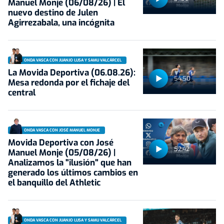
Manuel Monje (06/08/26) | El
nuevo destino de Julen
Agirrezabala, una incógnita
ONDA VASCA CON JUANJO LUSA Y SAMU VALCÁRCEL
La Movida Deportiva (06.08.26):
54:50
Mesa redonda por el fichaje del
central
ONDA VASCA CON JOSÉ MANUEL MONJE
Movida Deportiva con José
52:42
Manuel Monje (05/08/26) |
Analizamos la "ilusión" que han
generado los últimos cambios en
el banquillo del Athletic
ONDA VASCA CON JUANJO LUSA Y SAMU VALCÁRCEL