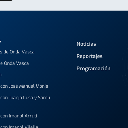
s
Noticias
s de Onda Vasca
Reportajes
de Onda Vasca
Programación
a
con José Manuel Monje
con Juanjo Lusa y Samu
con Imanol Arruti
con Imanol Vilella