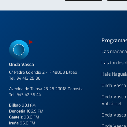
Programa
Las mañana
Las tardes 
Onda Vasca
C/ Padre Lojendio 2 - 1º 48008 Bilbao
Kale Nagusi
Tel:
94 413 25 80
Onda Vasca 
Avenida de Tolosa 23-25 20018 Donostia
Tel:
943 42 36 44
Onda Vasca 
Valcárcel
Bilbao
90.1 FM
Donostia
106.9 FM
Onda Vasca 
Gasteiz
98.0 FM
Iruña
96.0 FM
Onda Vasca 