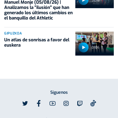
52:42
Manuel Monje (05/08/26) |
Analizamos la "ilusión" que han
generado los últimos cambios en
el banquillo del Athletic
GIPUZKOA
Un atlas de sonrisas a favor del
euskera
01:06
Síguenos