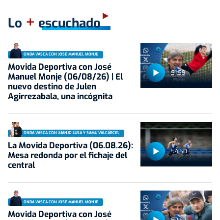
+
Lo
escuchado
ONDA VASCA CON JOSÉ MANUEL MONJE
Movida Deportiva con José
51:59
Manuel Monje (06/08/26) | El
nuevo destino de Julen
Agirrezabala, una incógnita
ONDA VASCA CON JUANJO LUSA Y SAMU VALCÁRCEL
La Movida Deportiva (06.08.26):
54:50
Mesa redonda por el fichaje del
central
ONDA VASCA CON JOSÉ MANUEL MONJE
Movida Deportiva con José