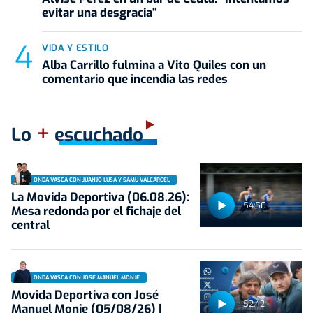
evitar una desgracia"
VIDA Y ESTILO
Alba Carrillo fulmina a Vito Quiles con un
comentario que incendia las redes
+
Lo
escuchado
ONDA VASCA CON JUANJO LUSA Y SAMU VALCÁRCEL
La Movida Deportiva (06.08.26):
54:50
Mesa redonda por el fichaje del
central
ONDA VASCA CON JOSÉ MANUEL MONJE
Movida Deportiva con José
52:42
Manuel Monje (05/08/26) |