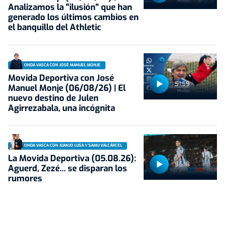
Analizamos la "ilusión" que han
generado los últimos cambios en
el banquillo del Athletic
ONDA VASCA CON JOSÉ MANUEL MONJE
Movida Deportiva con José
51:59
Manuel Monje (06/08/26) | El
nuevo destino de Julen
Agirrezabala, una incógnita
ONDA VASCA CON JUANJO LUSA Y SAMU VALCÁRCEL
La Movida Deportiva (05.08.26):
55:18
Aguerd, Zezé... se disparan los
rumores