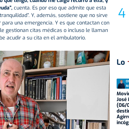
o que tengo, cuando me caigo recurro a ella, y
uda”,
cuenta. Es por eso que admite que esta
ranquilidad”. Y, además, sostiene que no sirve
ar para una emergencia. Y es que contactan con
 le gestionan citas médicas o incluso le llaman
e acudir a su cita en el ambulatorio.
Lo
O
M
Movid
José
(06/0
desti
Agirr
incóg