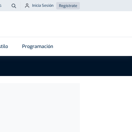
Inicia Sesión
Regístrate
6
Buscar
tilo
Programación