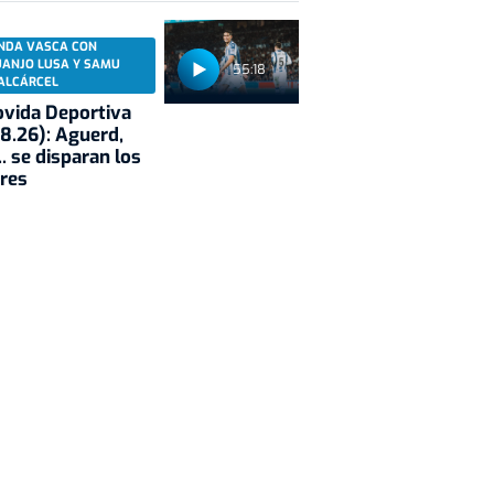
NDA VASCA CON
UANJO LUSA Y SAMU
55:18
ALCÁRCEL
vida Deportiva
8.26): Aguerd,
.. se disparan los
res