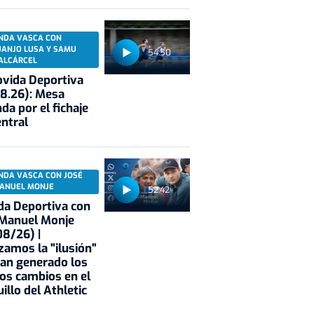
NDA VASCA CON
UANJO LUSA Y SAMU
54:50
ALCÁRCEL
vida Deportiva
8.26): Mesa
da por el fichaje
entral
NDA VASCA CON JOSÉ
ANUEL MONJE
52:42
a Deportiva con
 Manuel Monje
8/26) |
zamos la "ilusión"
an generado los
os cambios en el
illo del Athletic