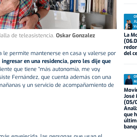
O
J
V
La Mo
lla de teleasistencia.
Oskar Gonzalez
(06.0
redon
cia le permite mantenerse en casa y valerse por
del c
 ingresar en una residencia, pero les dije que
 siente que tiene “más autonomía, me voy
nsiste Fernández, que cuenta además con una
O
M
s mañanas y un servicio de acompañamiento de
Movid
José
(05/0
Anali
que h
últim
banqu
más envejecida, las personas que usan el