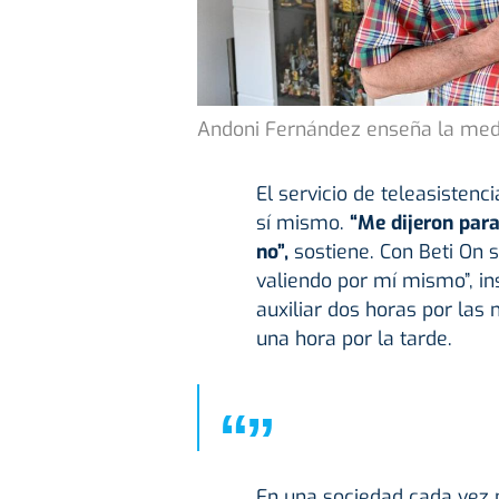
Andoni Fernández enseña la meda
El servicio de teleasisten
sí mismo.
“Me dijeron para
no”,
sostiene. Con Beti On
valiendo por mí mismo”, i
auxiliar dos horas por la
una hora por la tarde.
“
”
En una sociedad cada vez 