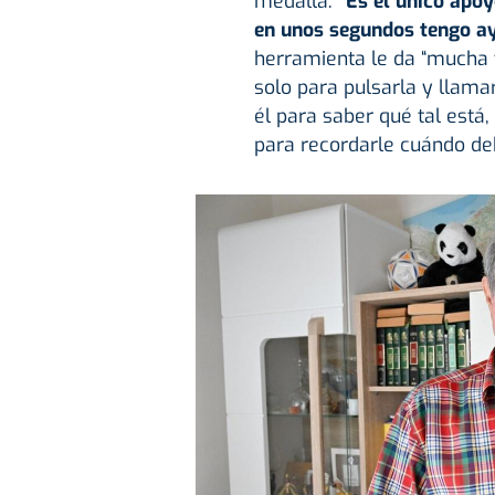
medalla.
“Es el único apoy
en unos segundos tengo ay
herramienta le da “mucha t
solo para pulsarla y llam
él para saber qué tal está,
para recordarle cuándo deb