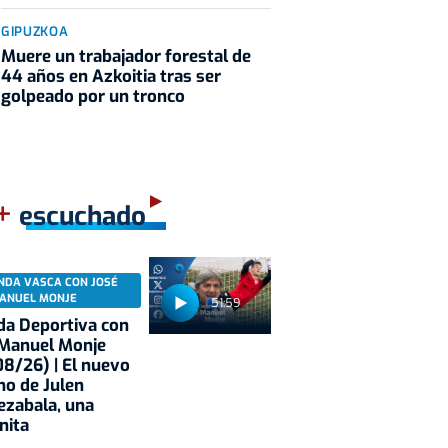
GIPUZKOA
Muere un trabajador forestal de
44 años en Azkoitia tras ser
golpeado por un tronco
+
escuchado
NDA VASCA CON JOSÉ
ANUEL MONJE
51:59
a Deportiva con
 Manuel Monje
8/26) | El nuevo
no de Julen
ezabala, una
nita