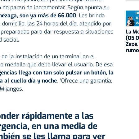
co no paran de incrementar. Según apunta su
O
mezaga, son ya más de 66.000
. Les brinda
J
domicilio, las 24 horas del día, atendido por
V
preparadas para dar respuesta a situaciones
La Mo
(05.0
 social.
Zezé.
rumo
de la instalación de un terminal en el
 o medalla que debe llevar el usuario. De esa
encias llega con tan solo pulsar un botón, la
 al cuello día y noche
. “Ofrece una garantía,
 Mijangos.
gencia, en una media de
bién se les llama para ver