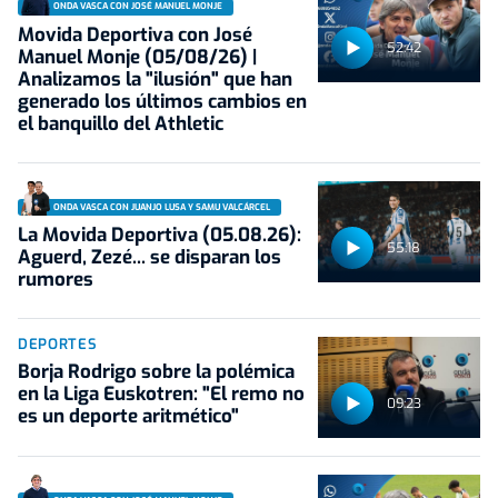
ONDA VASCA CON JOSÉ MANUEL MONJE
Movida Deportiva con José
52:42
Manuel Monje (05/08/26) |
Analizamos la "ilusión" que han
generado los últimos cambios en
el banquillo del Athletic
ONDA VASCA CON JUANJO LUSA Y SAMU VALCÁRCEL
La Movida Deportiva (05.08.26):
55:18
Aguerd, Zezé... se disparan los
rumores
DEPORTES
Borja Rodrigo sobre la polémica
en la Liga Euskotren: "El remo no
09:23
es un deporte aritmético"