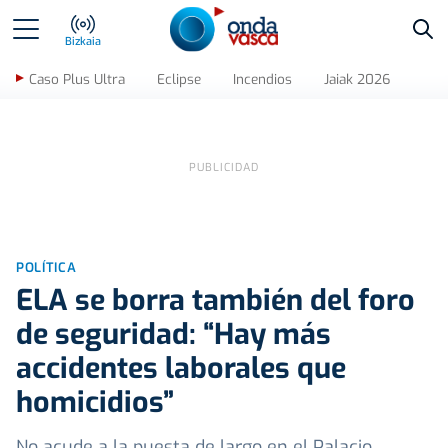
Bus
Bizkaia
Caso Plus Ultra
Eclipse
Incendios
Jaiak 2026
POLÍTICA
ELA se borra también del foro
de seguridad: “Hay más
accidentes laborales que
homicidios”
No acude a la puesta de largo en el Palacio