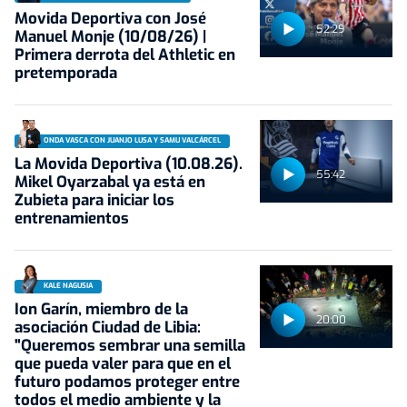
Movida Deportiva con José
52:29
Manuel Monje (10/08/26) |
Primera derrota del Athletic en
pretemporada
ONDA VASCA CON JUANJO LUSA Y SAMU VALCÁRCEL
La Movida Deportiva (10.08.26).
55:42
Mikel Oyarzabal ya está en
Zubieta para iniciar los
entrenamientos
KALE NAGUSIA
Ion Garín, miembro de la
20:00
asociación Ciudad de Libia:
"Queremos sembrar una semilla
que pueda valer para que en el
futuro podamos proteger entre
todos el medio ambiente y la