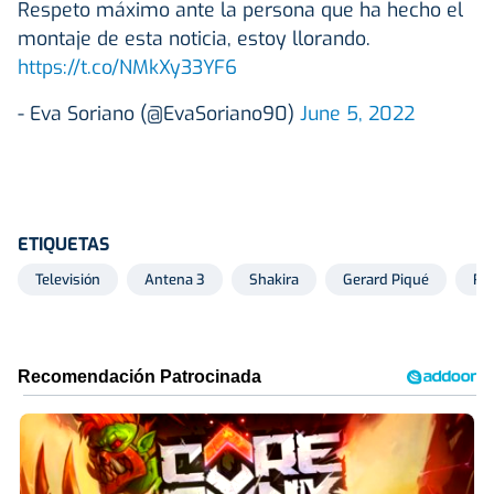
Respeto máximo ante la persona que ha hecho el
montaje de esta noticia, estoy llorando.
https://t.co/NMkXy33YF6
- Eva Soriano (@EvaSoriano90)
June 5, 2022
ETIQUETAS
Televisión
Antena 3
Shakira
Gerard Piqué
Ru