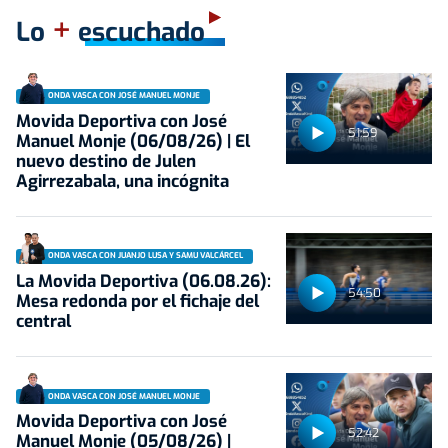
+
Lo
escuchado
ONDA VASCA CON JOSÉ MANUEL MONJE
Movida Deportiva con José
51:59
Manuel Monje (06/08/26) | El
nuevo destino de Julen
Agirrezabala, una incógnita
ONDA VASCA CON JUANJO LUSA Y SAMU VALCÁRCEL
La Movida Deportiva (06.08.26):
54:50
Mesa redonda por el fichaje del
central
ONDA VASCA CON JOSÉ MANUEL MONJE
Movida Deportiva con José
52:42
Manuel Monje (05/08/26) |