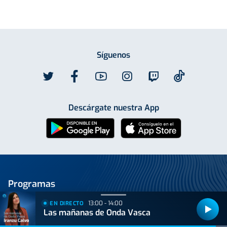
Síguenos
Descárgate nuestra App
Programas
Las mañanas de Onda Vasca
13:00 - 14:00
EN DIRECTO
Las mañanas de Onda Vasca
Las tardes de Onda Vasca