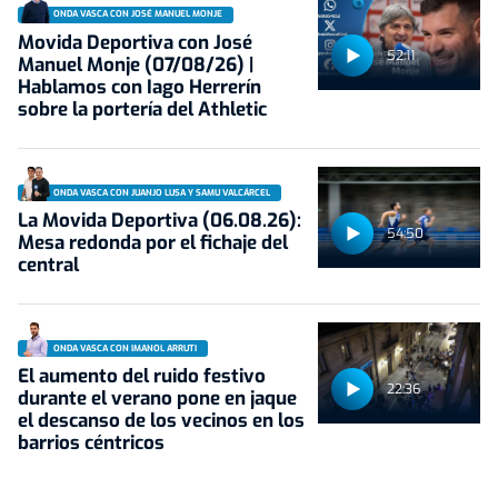
ONDA VASCA CON JOSÉ MANUEL MONJE
Movida Deportiva con José
52:11
Manuel Monje (07/08/26) |
Hablamos con Iago Herrerín
sobre la portería del Athletic
ONDA VASCA CON JUANJO LUSA Y SAMU VALCÁRCEL
La Movida Deportiva (06.08.26):
54:50
Mesa redonda por el fichaje del
central
ONDA VASCA CON IMANOL ARRUTI
El aumento del ruido festivo
22:36
durante el verano pone en jaque
el descanso de los vecinos en los
barrios céntricos