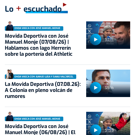
+
Lo
escuchado
ONDA VASCA CON JOSÉ MANUEL MONJE
Movida Deportiva con José
52:11
Manuel Monje (07/08/26) |
Hablamos con Iago Herrerín
sobre la portería del Athletic
ONDA VASCA CON JUANJO LUSA Y SAMU VALCÁRCEL
La Movida Deportiva (07.08.26):
55:14
A Colonia en pleno volcán de
rumores
ONDA VASCA CON JOSÉ MANUEL MONJE
Movida Deportiva con José
51:59
Manuel Monje (06/08/26) | El