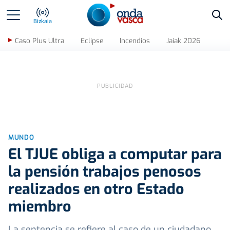
Bus
Bizkaia
Caso Plus Ultra
Eclipse
Incendios
Jaiak 2026
MUNDO
El TJUE obliga a computar para
la pensión trabajos penosos
realizados en otro Estado
miembro
La sentencia se refiere al caso de un ciudadano