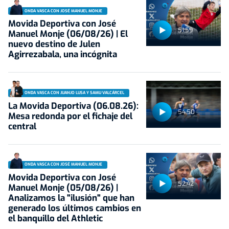
ONDA VASCA CON JOSÉ MANUEL MONJE
Movida Deportiva con José
51:59
Manuel Monje (06/08/26) | El
nuevo destino de Julen
Agirrezabala, una incógnita
ONDA VASCA CON JUANJO LUSA Y SAMU VALCÁRCEL
La Movida Deportiva (06.08.26):
54:50
Mesa redonda por el fichaje del
central
ONDA VASCA CON JOSÉ MANUEL MONJE
Movida Deportiva con José
52:42
Manuel Monje (05/08/26) |
Analizamos la "ilusión" que han
generado los últimos cambios en
el banquillo del Athletic