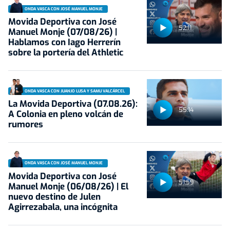
ONDA VASCA CON JOSÉ MANUEL MONJE
Movida Deportiva con José
52:11
Manuel Monje (07/08/26) |
Hablamos con Iago Herrerín
sobre la portería del Athletic
ONDA VASCA CON JUANJO LUSA Y SAMU VALCÁRCEL
La Movida Deportiva (07.08.26):
55:14
A Colonia en pleno volcán de
rumores
ONDA VASCA CON JOSÉ MANUEL MONJE
Movida Deportiva con José
51:59
Manuel Monje (06/08/26) | El
nuevo destino de Julen
Agirrezabala, una incógnita