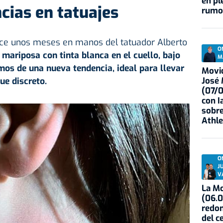
en pl
cias en tatuajes
rumo
ace unos meses en manos del tatuador Alberto
O
 mariposa con tinta blanca en el cuello, bajo
M
mos de una nueva tendencia, ideal para llevar
Movid
José
ue discreto.
(07/
con I
sobre
Athle
O
J
V
La Mo
(06.0
redon
del c