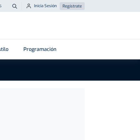
Inicia Sesión
Regístrate
6
Buscar
tilo
Programación