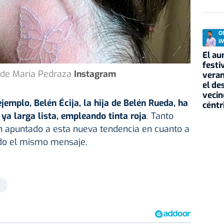
O
I
El au
festi
 de María Pedraza
Instagram
veran
el de
vecin
emplo, Belén Écija, la hija de Belén Rueda, ha
céntr
a larga lista, empleando tinta roja
. Tanto
 apuntado a esta nueva tendencia en cuanto a
ndo el mismo mensaje.