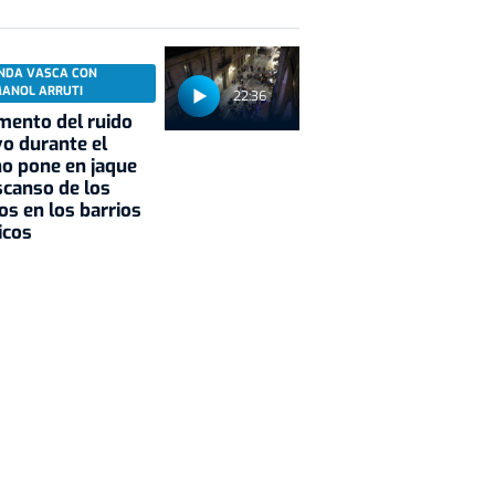
NDA VASCA CON
MANOL ARRUTI
22:36
mento del ruido
vo durante el
o pone en jaque
scanso de los
os en los barrios
icos