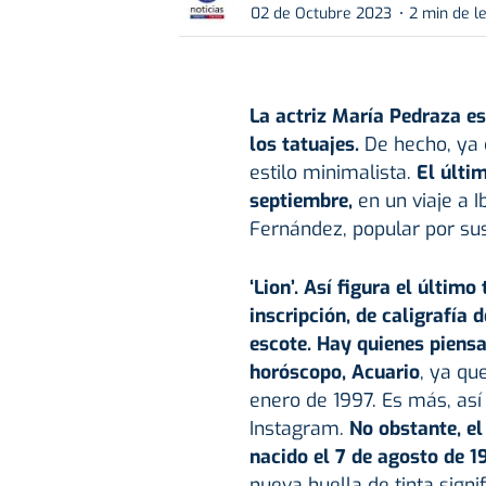
02 de Octubre 2023
2 min de l
La actriz
María Pedraza
es
los tatuajes.
De hecho, ya 
estilo minimalista.
El últim
septiembre,
en un viaje a I
Fernández, popular por sus 
‘Lion’. Así figura el últim
inscripción, de caligrafía 
escote. Hay quienes piensa
horóscopo, Acuario
, ya que
enero de 1997. Es más, así
Instagram.
No obstante, el
nacido el 7 de agosto de 1
nueva huella de tinta signi