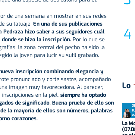
edor de una semana en mostrar en sus redes
 de su tatuaje.
En una de sus publicaciones
a Pedraza hizo saber a sus seguidores cuál
 donde se hizo la inscripción.
Por lo que se
rafías, la zona central del pecho ha sido la
gido la joven para lucir su sutil grabado.
 nueva inscripción combinando elegancia y
cote pronunciado y corte sastre, acompañado
Lo
una imagen muy favorecedora. Al parecer,
 inscripciones en la piel,
siempre ha optado
gados de significado. Buena prueba de ello son
O
onde la mayoría de ellos son números, palabras
J
V
como corazones.
La Mo
(07.0