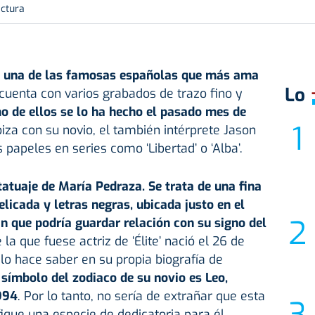
ectura
 una de las famosas españolas que más ama
Lo
cuenta con varios grabados de trazo fino y
o de ellos se lo ha hecho el pasado mes de
biza con su novio, el también intérprete Jason
papeles en series como ‘Libertad’ o ‘Alba’.
o tatuaje de María Pedraza. Se trata de una fina
delicada y letras negras, ubicada justo en el
n que podría guardar relación con su signo del
 la que fuese actriz de ‘Élite’ nació el 26 de
 lo hace saber en su propia biografía de
 símbolo del zodiaco de su novio es Leo,
994
. Por lo tanto, no sería de extrañar que esta
fique una especie de dedicatoria para él.