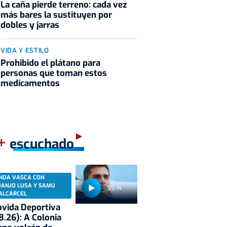
La caña pierde terreno: cada vez
más bares la sustituyen por
dobles y jarras
VIDA Y ESTILO
Prohibido el plátano para
personas que toman estos
medicamentos
+
escuchado
NDA VASCA CON
UANJO LUSA Y SAMU
55:14
ALCÁRCEL
vida Deportiva
8.26): A Colonia