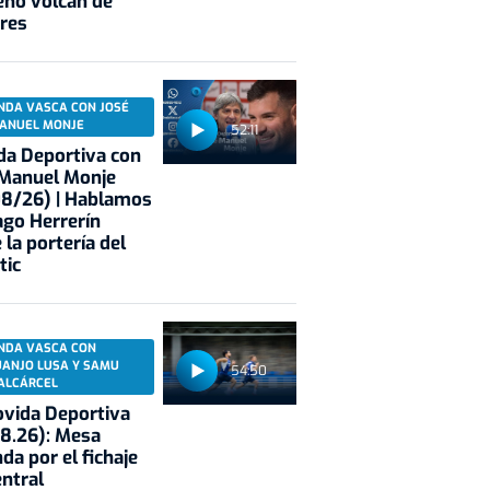
eno volcán de
res
NDA VASCA CON JOSÉ
ANUEL MONJE
52:11
a Deportiva con
 Manuel Monje
08/26) | Hablamos
ago Herrerín
 la portería del
tic
NDA VASCA CON
UANJO LUSA Y SAMU
54:50
ALCÁRCEL
vida Deportiva
8.26): Mesa
da por el fichaje
entral