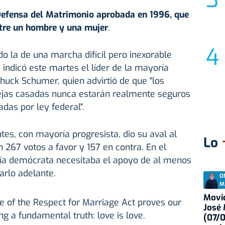
Defensa del Matrimonio aprobada en 1996, que
ntre un hombre y una mujer
.
ido la de una marcha difícil pero inexorable
 indicó este martes el líder de la mayoría
uck Schumer, quien advirtió de que "los
ejas casadas nunca estarán realmente seguros
das por ley federal".
s, con mayoría progresista, dio su aval al
Lo
n 267 votos a favor y 157 en contra. En el
ía demócrata necesitaba el apoyo de al menos
arlo adelante.
O
M
Movid
e of the Respect for Marriage Act proves our
José
ing a fundamental truth: love is love.
(07/