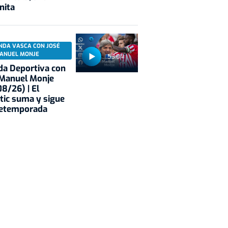
nita
NDA VASCA CON JOSÉ
ANUEL MONJE
53:04
a Deportiva con
 Manuel Monje
8/26) | El
tic suma y sigue
retemporada