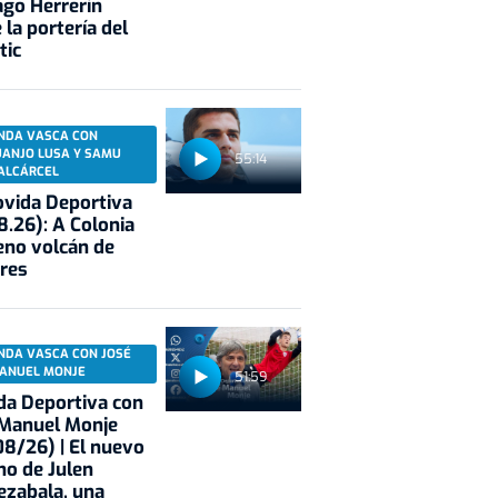
ago Herrerín
 la portería del
tic
NDA VASCA CON
UANJO LUSA Y SAMU
55:14
ALCÁRCEL
vida Deportiva
8.26): A Colonia
eno volcán de
res
NDA VASCA CON JOSÉ
ANUEL MONJE
51:59
a Deportiva con
 Manuel Monje
8/26) | El nuevo
no de Julen
ezabala, una