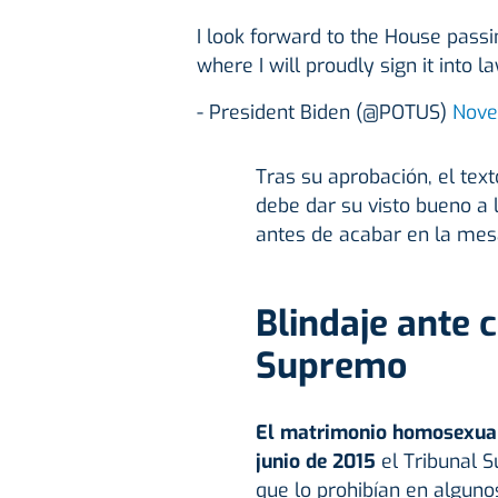
I look forward to the House passin
where I will proudly sign it into la
- President Biden (@POTUS)
Nove
Tras su aprobación, el tex
debe dar su visto bueno a 
antes de acabar en la mesa
Blindaje ante 
Supremo
El matrimonio homosexual 
junio de 2015
el Tribunal S
que lo prohibían en alguno