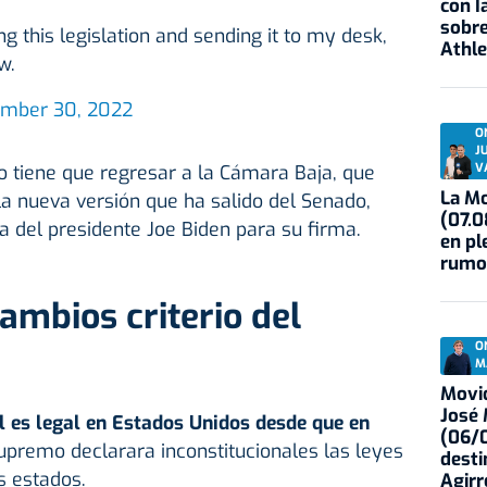
con I
sobre
g this legislation and sending it to my desk,
Athle
w.
mber 30, 2022
O
J
V
to tiene que regresar a la Cámara Baja, que
La Mo
la nueva versión que ha salido del Senado,
(07.0
 del presidente Joe Biden para su firma.
en pl
rumo
cambios criterio del
O
M
Movid
José
es legal en Estados Unidos desde que en
(06/0
upremo declarara inconstitucionales las leyes
desti
s estados.
Agirr