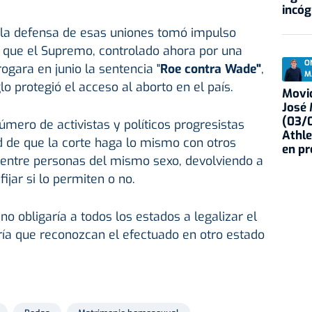
incóg
a la defensa de esas uniones tomó impulso
que el Supremo, controlado ahora por una
O
gara en junio la sentencia "
Roe contra Wade"
,
M
o protegió el acceso al aborto en el país.
Movid
José
(03/0
mero de activistas y políticos progresistas
Athle
ad de que la corte haga lo mismo con otros
en p
entre personas del mismo sexo, devolviendo a
ijar si lo permiten o no.
o obligaría a todos los estados a legalizar el
ría que reconozcan el efectuado en otro estado