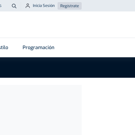
Inicia Sesión
Regístrate
6
Buscar
tilo
Programación