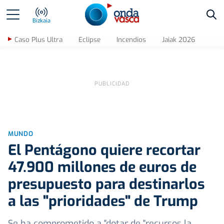
Bus
Bizkaia
Caso Plus Ultra
Eclipse
Incendios
Jaiak 2026
MUNDO
El Pentágono quiere recortar
47.900 millones de euros de
presupuesto para destinarlos
a las "prioridades" de Trump
Se ha comprometido a "dotar de "recursos la