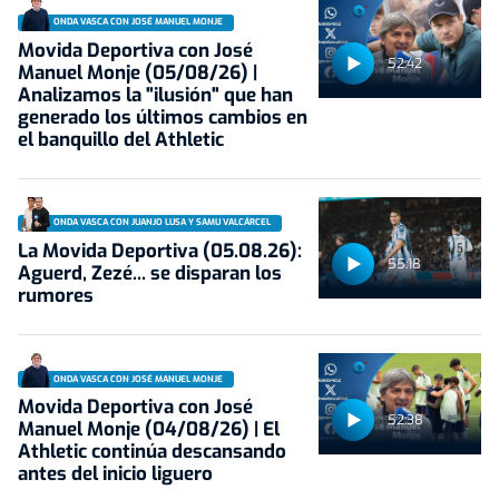
ONDA VASCA CON JOSÉ MANUEL MONJE
Movida Deportiva con José
52:42
Manuel Monje (05/08/26) |
Analizamos la "ilusión" que han
generado los últimos cambios en
el banquillo del Athletic
ONDA VASCA CON JUANJO LUSA Y SAMU VALCÁRCEL
La Movida Deportiva (05.08.26):
55:18
Aguerd, Zezé... se disparan los
rumores
ONDA VASCA CON JOSÉ MANUEL MONJE
Movida Deportiva con José
52:38
Manuel Monje (04/08/26) | El
Athletic continúa descansando
antes del inicio liguero