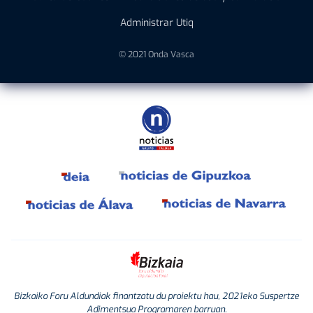
Administrar Utiq
© 2021 Onda Vasca
Bizkaiko Foru Aldundiak finantzatu du proiektu hau, 2021eko Suspertze
Adimentsua Programaren barruan.