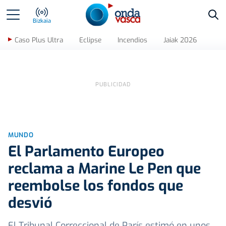
Bus
Bizkaia
Caso Plus Ultra
Eclipse
Incendios
Jaiak 2026
MUNDO
El Parlamento Europeo
reclama a Marine Le Pen que
reembolse los fondos que
desvió
El Tribunal Correccional de París estimó en unos