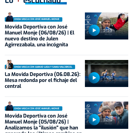
Lo
escuchado
ONDA VASCA CON JOSÉ MANUEL MONJE
Movida Deportiva con José
51:59
Manuel Monje (06/08/26) | El
nuevo destino de Julen
Agirrezabala, una incógnita
ONDA VASCA CON JUANJO LUSA Y SAMU VALCÁRCEL
La Movida Deportiva (06.08.26):
54:50
Mesa redonda por el fichaje del
central
ONDA VASCA CON JOSÉ MANUEL MONJE
Movida Deportiva con José
52:42
Manuel Monje (05/08/26) |
Analizamos la "ilusión" que han