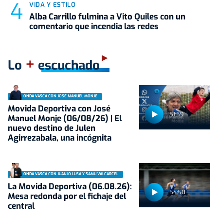
VIDA Y ESTILO
Alba Carrillo fulmina a Vito Quiles con un
comentario que incendia las redes
+
Lo
escuchado
ONDA VASCA CON JOSÉ MANUEL MONJE
Movida Deportiva con José
51:59
Manuel Monje (06/08/26) | El
nuevo destino de Julen
Agirrezabala, una incógnita
ONDA VASCA CON JUANJO LUSA Y SAMU VALCÁRCEL
La Movida Deportiva (06.08.26):
54:50
Mesa redonda por el fichaje del
central