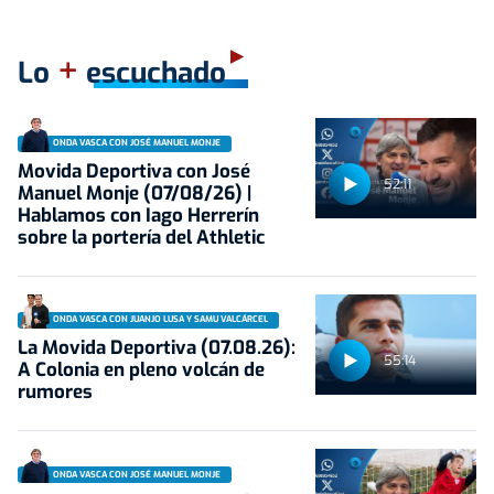
+
Lo
escuchado
ONDA VASCA CON JOSÉ MANUEL MONJE
Movida Deportiva con José
52:11
Manuel Monje (07/08/26) |
Hablamos con Iago Herrerín
sobre la portería del Athletic
ONDA VASCA CON JUANJO LUSA Y SAMU VALCÁRCEL
La Movida Deportiva (07.08.26):
55:14
A Colonia en pleno volcán de
rumores
ONDA VASCA CON JOSÉ MANUEL MONJE