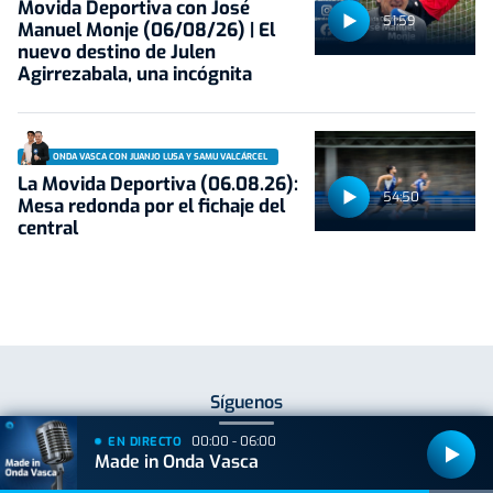
Movida Deportiva con José
51:59
Manuel Monje (06/08/26) | El
nuevo destino de Julen
Agirrezabala, una incógnita
ONDA VASCA CON JUANJO LUSA Y SAMU VALCÁRCEL
La Movida Deportiva (06.08.26):
54:50
Mesa redonda por el fichaje del
central
Síguenos
00:00 - 06:00
EN DIRECTO
Made in Onda Vasca