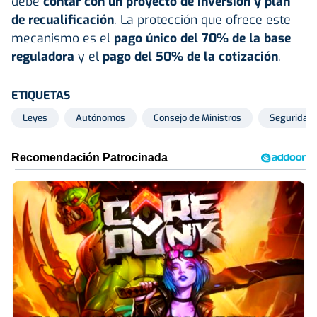
debe
contar con un proyecto de inversión y plan
de recualificación
. La protección que ofrece este
mecanismo es el
pago único del 70% de la base
reguladora
y el
pago del 50% de la cotización
.
ETIQUETAS
Leyes
Autónomos
Consejo de Ministros
Seguridad 