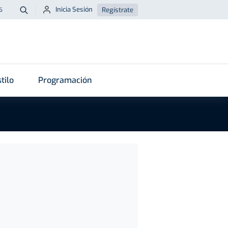
Inicia Sesión
Regístrate
6
Buscar
tilo
Programación