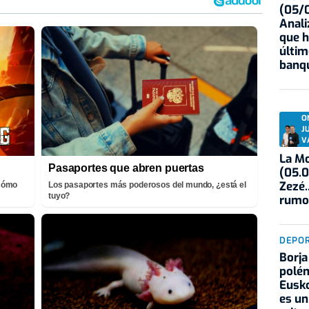
(05/0
Anali
que h
últim
banqu
O
J
V
La Mo
Pasaportes que abren puertas
(05.0
Zezé.
¡Cómo
Los pasaportes más poderosos del mundo, ¿está el
tuyo?
rumo
DEPO
Borja
polém
Eusko
es un