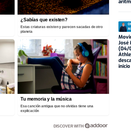
aritm
¿Sabías que existen?
O
Estas criaturas existen y parecen sacadas de otro
M
planeta
Movid
José
(04/0
Athle
desca
inicio
Tu memoria y la música
Esa canción antigua que no olvidas tiene una
explicación
DISCOVER WITH