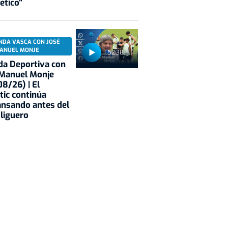
ético"
NDA VASCA CON JOSÉ
ANUEL MONJE
52:38
a Deportiva con
 Manuel Monje
8/26) | El
tic continúa
nsando antes del
 liguero