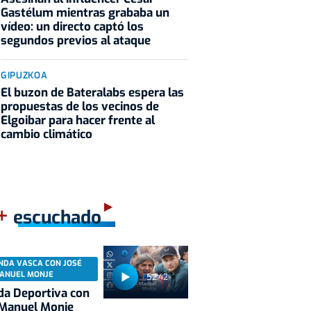
Gastélum mientras grababa un
vídeo: un directo captó los
segundos previos al ataque
GIPUZKOA
El buzon de Bateralabs espera las
propuestas de los vecinos de
Elgoibar para hacer frente al
cambio climático
+
escuchado
NDA VASCA CON JOSÉ
ANUEL MONJE
52:42
a Deportiva con
 Manuel Monje