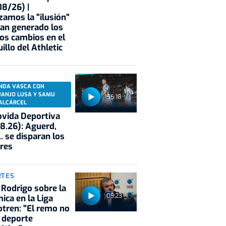
8/26) |
zamos la "ilusión"
an generado los
os cambios en el
illo del Athletic
NDA VASCA CON
UANJO LUSA Y SAMU
55:18
ALCÁRCEL
vida Deportiva
8.26): Aguerd,
.. se disparan los
res
RTES
 Rodrigo sobre la
09:23
ica en la Liga
tren: "El remo no
 deporte