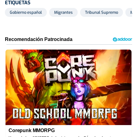
ETIQUETAS
Gobierno español
Migrantes
Tribunal Supremo
Me
Corepunk MMORPG