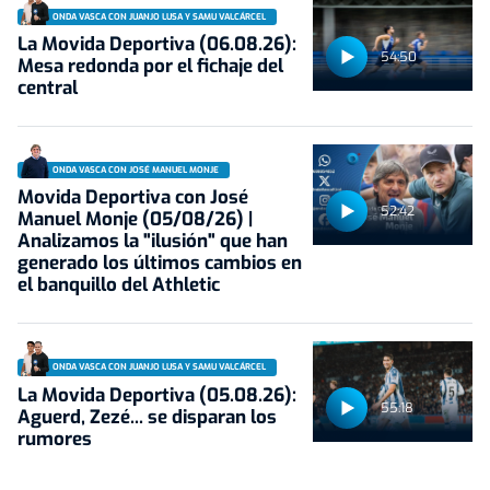
ONDA VASCA CON JUANJO LUSA Y SAMU VALCÁRCEL
La Movida Deportiva (06.08.26):
54:50
Mesa redonda por el fichaje del
central
ONDA VASCA CON JOSÉ MANUEL MONJE
Movida Deportiva con José
52:42
Manuel Monje (05/08/26) |
Analizamos la "ilusión" que han
generado los últimos cambios en
el banquillo del Athletic
ONDA VASCA CON JUANJO LUSA Y SAMU VALCÁRCEL
La Movida Deportiva (05.08.26):
55:18
Aguerd, Zezé... se disparan los
rumores