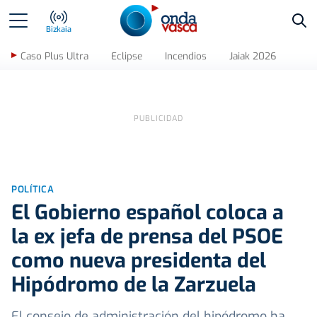
Bus
Bizkaia
Caso Plus Ultra
Eclipse
Incendios
Jaiak 2026
POLÍTICA
El Gobierno español coloca a
la ex jefa de prensa del PSOE
como nueva presidenta del
Hipódromo de la Zarzuela
El consejo de administración del hipódromo ha