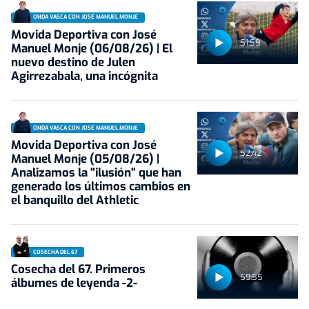
ONDA VASCA CON JOSÉ MANUEL MONJE
Movida Deportiva con José
51:59
Manuel Monje (06/08/26) | El
nuevo destino de Julen
Agirrezabala, una incógnita
ONDA VASCA CON JOSÉ MANUEL MONJE
Movida Deportiva con José
52:42
Manuel Monje (05/08/26) |
Analizamos la "ilusión" que han
generado los últimos cambios en
el banquillo del Athletic
COSECHA DEL 67
Cosecha del 67. Primeros
59:55
álbumes de leyenda -2-