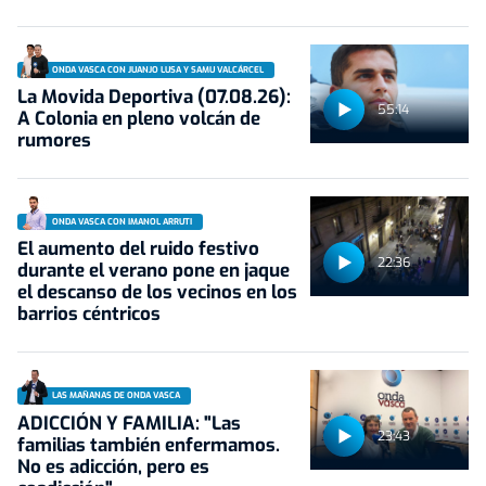
ONDA VASCA CON JUANJO LUSA Y SAMU VALCÁRCEL
La Movida Deportiva (07.08.26):
55:14
A Colonia en pleno volcán de
rumores
ONDA VASCA CON IMANOL ARRUTI
El aumento del ruido festivo
22:36
durante el verano pone en jaque
el descanso de los vecinos en los
barrios céntricos
LAS MAÑANAS DE ONDA VASCA
ADICCIÓN Y FAMILIA: "Las
23:43
familias también enfermamos.
No es adicción, pero es