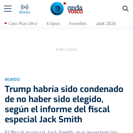
Bus
Bizkaia
Caso Plus Ultra
Eclipse
Incendios
Jaiak 2026
MUNDO
Trump habría sido condenado
de no haber sido elegido,
según el informe del fiscal
especial Jack Smith
El fiscal especial Jack Smith, que investigó los