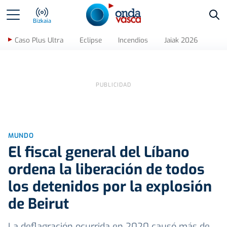
Bus
Bizkaia
Caso Plus Ultra
Eclipse
Incendios
Jaiak 2026
MUNDO
El fiscal general del Líbano
ordena la liberación de todos
los detenidos por la explosión
de Beirut
La deflagración ocurrida en 2020 causó más de