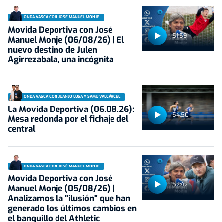
ONDA VASCA CON JOSÉ MANUEL MONJE
Movida Deportiva con José
51:59
Manuel Monje (06/08/26) | El
nuevo destino de Julen
Agirrezabala, una incógnita
ONDA VASCA CON JUANJO LUSA Y SAMU VALCÁRCEL
La Movida Deportiva (06.08.26):
54:50
Mesa redonda por el fichaje del
central
ONDA VASCA CON JOSÉ MANUEL MONJE
Movida Deportiva con José
52:42
Manuel Monje (05/08/26) |
Analizamos la "ilusión" que han
generado los últimos cambios en
el banquillo del Athletic