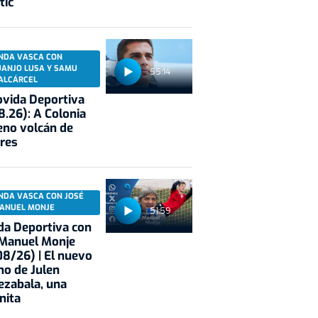
tic
NDA VASCA CON
UANJO LUSA Y SAMU
55:14
ALCÁRCEL
vida Deportiva
8.26): A Colonia
eno volcán de
res
NDA VASCA CON JOSÉ
ANUEL MONJE
51:59
a Deportiva con
 Manuel Monje
8/26) | El nuevo
no de Julen
ezabala, una
nita