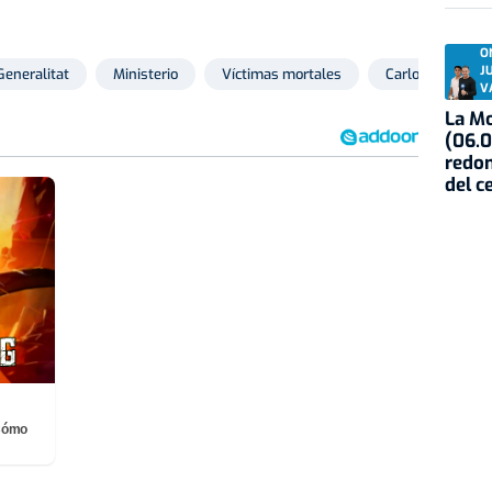
O
J
Generalitat
Ministerio
Víctimas mortales
Carlos Mazón
V
La Mo
(06.0
redon
del c
¡Cómo