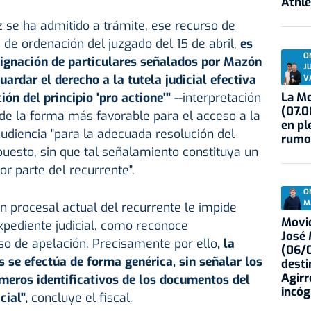
Athle
 se ha admitido a trámite, ese recurso de
 de ordenación del juzgado del 15 de abril,
es
O
signación de particulares señalados por Mazón
J
uardar el derecho a la tutela judicial efectiva
V
La Mo
ción del principio 'pro actione'"
--interpretación
(07.0
de la forma más favorable para el acceso a la
en pl
a Audiencia "para la adecuada resolución del
rumo
puesto, sin que tal señalamiento constituya un
r parte del recurrente".
O
M
ón procesal actual del recurrente le impide
Movid
xpediente judicial, como reconoce
José
o de apelación. Precisamente por ello
, la
(06/0
s se efectúa de forma genérica, sin señalar los
desti
Agirr
úmeros identificativos de los documentos del
incóg
cial",
concluye el fiscal.