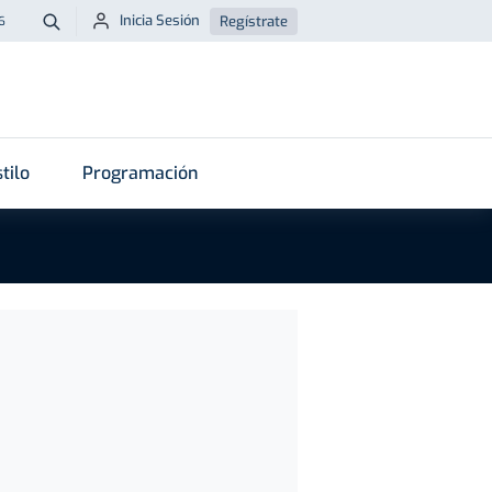
Inicia Sesión
Regístrate
6
Buscar
tilo
Programación