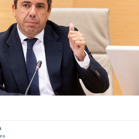
A
ura