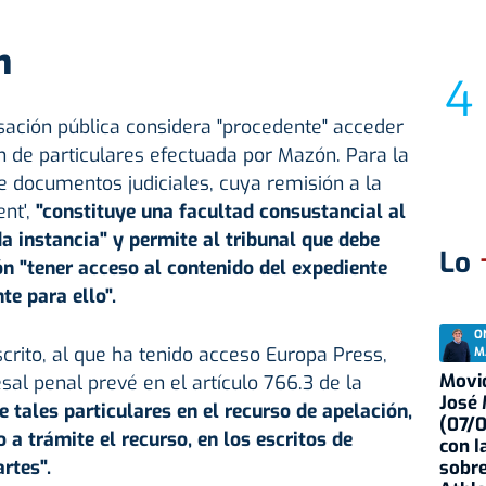
n
sación pública considera "procedente" acceder
ón de particulares efectuada por Mazón. Para la
de documentos judiciales, cuya remisión a la
ent',
"constituye una facultad consustancial al
a instancia" y permite al tribunal que debe
Lo
ón "tener acceso al contenido del expediente
te para ello".
O
scrito, al que ha tenido acceso Europa Press,
M
Movid
al penal prevé en el artículo 766.3 de la
José
 tales particulares en el recurso de apelación,
(07/
 a trámite el recurso, en los escritos de
con I
rtes".
sobre