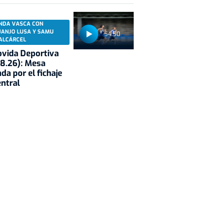
NDA VASCA CON
UANJO LUSA Y SAMU
54:50
ALCÁRCEL
vida Deportiva
8.26): Mesa
da por el fichaje
entral