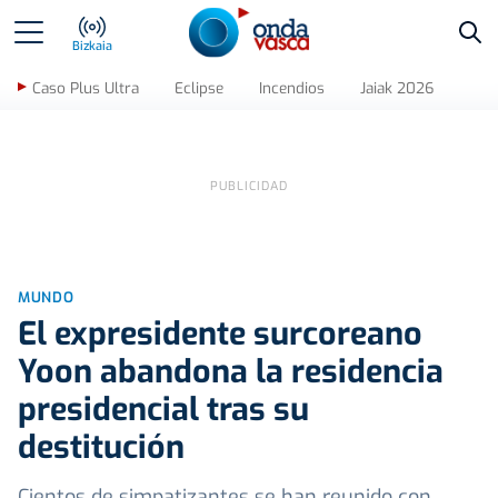
Bus
Bizkaia
Caso Plus Ultra
Eclipse
Incendios
Jaiak 2026
MUNDO
El expresidente surcoreano
Yoon abandona la residencia
presidencial tras su
destitución
Cientos de simpatizantes se han reunido con