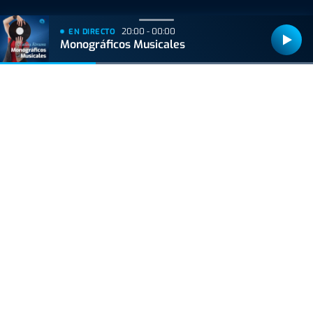
20:00 - 00:00
EN DIRECTO
Monográficos Musicales
Bizkaiko Foru Aldundiak finantzatu du proiektu hau, 2021eko Suspertze
Adimentsua Programaren barruan.
Este proyecto ha sido financiado por la Diputación Foral de Bizkaia
dentro del Programa Reactivación Inteligente 2021.