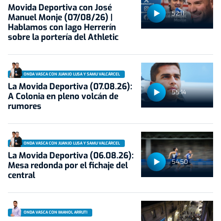
Movida Deportiva con José
52:11
Manuel Monje (07/08/26) |
Hablamos con Iago Herrerín
sobre la portería del Athletic
ONDA VASCA CON JUANJO LUSA Y SAMU VALCÁRCEL
La Movida Deportiva (07.08.26):
55:14
A Colonia en pleno volcán de
rumores
ONDA VASCA CON JUANJO LUSA Y SAMU VALCÁRCEL
La Movida Deportiva (06.08.26):
54:50
Mesa redonda por el fichaje del
central
ONDA VASCA CON IMANOL ARRUTI