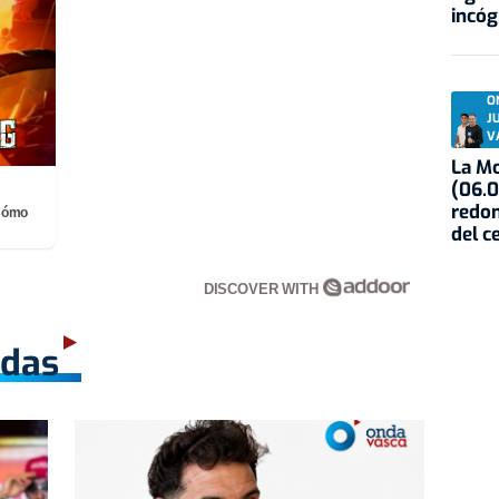
incóg
O
J
V
La Mo
(06.0
redon
¡Cómo
del c
DISCOVER WITH
adas