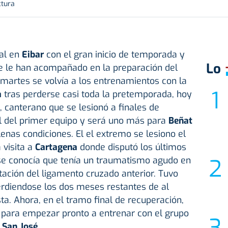
ctura
al en
Eibar
con el gran inicio de temporada y
Lo
ue le han acompañado en la preparación del
l martes se volvía a los entrenamientos con la
a
tras perderse casi toda la pretemporada, hoy
, canterano que se lesionó a finales de
al del primer equipo y será uno más para
Beñat
enas condiciones. El el extremo se lesiono el
 visita a
Cartagena
donde disputó los últimos
se conocía que tenía un traumatismo agudo en
ctación del ligamento cruzado anterior. Tuvo
erdiendose los dos meses restantes de al
ta. Ahora, en el tramo final de recuperación,
va para empezar pronto a entrenar con el grupo
a
San José
.