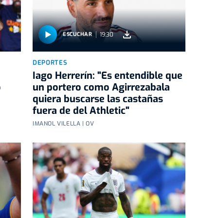
19:30
ESCUCHAR
DEPORTES
Iago Herrerín: "Es entendible que
o
un portero como Agirrezabala
quiera buscarse las castañas
fuera de del Athletic"
IMANOL VILELLA | OV