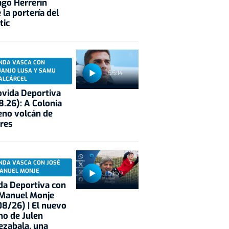
ago Herrerín
 la portería del
tic
NDA VASCA CON
UANJO LUSA Y SAMU
55:14
ALCÁRCEL
vida Deportiva
8.26): A Colonia
eno volcán de
res
NDA VASCA CON JOSÉ
ANUEL MONJE
51:59
a Deportiva con
 Manuel Monje
8/26) | El nuevo
no de Julen
ezabala, una