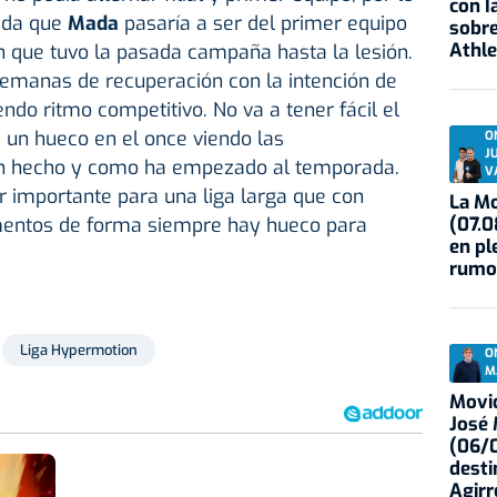
con I
ada que
Mada
pasaría a ser del primer equipo
sobre
Athle
ón que tuvo la pasada campaña hasta la lesión.
semanas de recuperación con la intención de
endo ritmo competitivo. No va a tener fácil el
 un hueco en el once viendo las
O
J
an hecho y como ha empezado al temporada.
V
r importante para una liga larga que con
La Mo
(07.0
mentos de forma siempre hay hueco para
en pl
rumo
Liga Hypermotion
O
M
Movid
José
(06/0
desti
Agirr