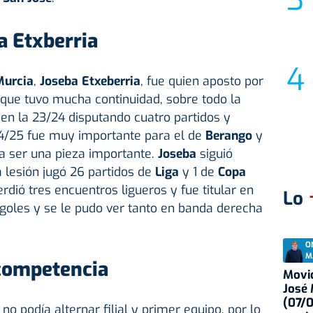
a Etxberria
Murcia
,
Joseba Etxeberria
, fue quien aposto por
l que tuvo mucha continuidad, sobre todo la
en la 23/24 disputando cuatro partidos y
24/25 fue muy importante para el de
Berango
y
ra ser una pieza importante.
Joseba
siguió
 lesión jugó 26 partidos de
Liga
y 1 de
Copa
erdió tres encuentros ligueros y fue titular en
Lo
s goles y se le pudo ver tanto en banda derecha
O
M
competencia
Movid
José
(07/
o podía alternar filial y primer equipo, por lo