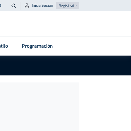
Inicia Sesión
Regístrate
6
Buscar
tilo
Programación