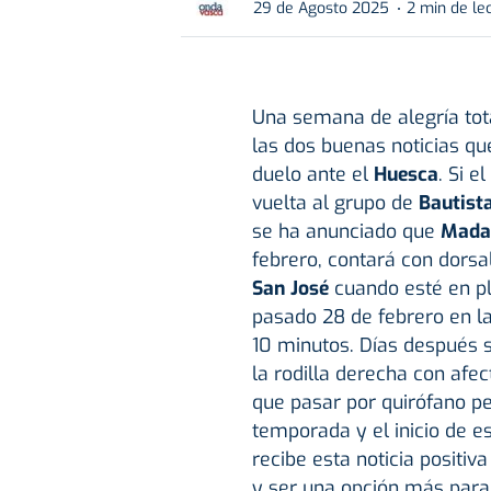
29 de Agosto 2025
2 min de le
Una semana de alegría tot
las dos buenas noticias q
duelo ante el
Huesca
. Si e
vuelta al grupo de
Bautist
se ha anunciado que
Mada
febrero, contará con dors
San José
cuando esté en pl
pasado 28 de febrero en la
10 minutos. Días después 
la rodilla derecha con afe
que pasar por quirófano p
temporada y el inicio de es
recibe esta noticia positi
y ser una opción más par