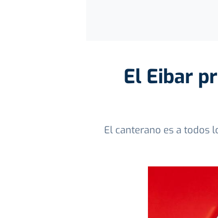
El Eibar p
El canterano es a todos l