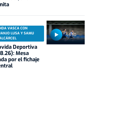
nita
NDA VASCA CON
UANJO LUSA Y SAMU
54:50
ALCÁRCEL
vida Deportiva
8.26): Mesa
da por el fichaje
entral