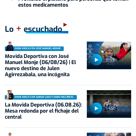
estos medicamentos
+
Lo
escuchado
ONDA VASCA CON JOSÉ MANUEL MONJE
Movida Deportiva con José
51:59
Manuel Monje (06/08/26) | El
nuevo destino de Julen
Agirrezabala, una incógnita
ONDA VASCA CON JUANJO LUSA Y SAMU VALCÁRCEL
La Movida Deportiva (06.08.26):
54:50
Mesa redonda por el fichaje del
central