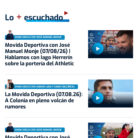
+
Lo
escuchado
ONDA VASCA CON JOSÉ MANUEL MONJE
Movida Deportiva con José
52:11
Manuel Monje (07/08/26) |
Hablamos con Iago Herrerín
sobre la portería del Athletic
ONDA VASCA CON JUANJO LUSA Y SAMU VALCÁRCEL
La Movida Deportiva (07.08.26):
55:14
A Colonia en pleno volcán de
rumores
ONDA VASCA CON JOSÉ MANUEL MONJE
Movida Deportiva con José