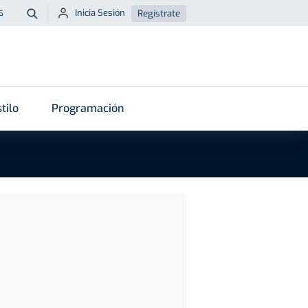
Inicia Sesión
Regístrate
6
Buscar
tilo
Programación