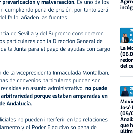
Agirr
r prevaricación y malversación
. Es uno de los
incóg
n cumpliendo pena de prisión, por tanto será
el fallo, añaden las fuentes.
O
ncia de Sevilla y del Supremo consideraron
J
V
s particulares con la Dirección General de
La Mo
 de la Junta para el pago de ayudas con cargo
(06.0
redon
del c
a de la vicepresidenta Inmaculada Montalbán,
rmas de convenios particulares puedan ser
 recaídas en asunto administrativo,
no puede
O
M
n arbitrariedad porque estaban amparadas en
Movid
de Andalucía.
José
(05/0
Anali
iciales no pueden interferir en las relaciones
que h
arlamento y el Poder Ejecutivo so pena de
últim