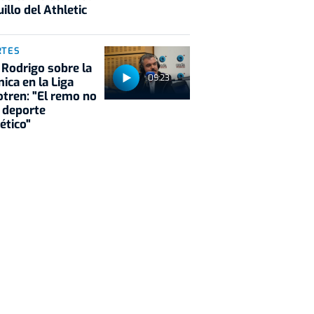
illo del Athletic
RTES
 Rodrigo sobre la
09:23
ica en la Liga
tren: "El remo no
 deporte
ético"