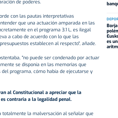
paración de poderes.
banqu
rde con las pautas interpretativas
DEPO
ntender que una actuación amparada en las
Borja
cretamente en el programa 3.1 L, es ilegal
polém
Eusko
eva a cabo de acuerdo con lo que las
es un
presupuestos establecen al respecto", añade.
aritm
ostentaba, "no puede ser condenado por actuar
amente se disponía en las memorias que
s del programa, cómo había de ejecutarse y
an al Constitucional a apreciar que la
s contraria a la legalidad penal.
a totalmente la malversación al señalar que