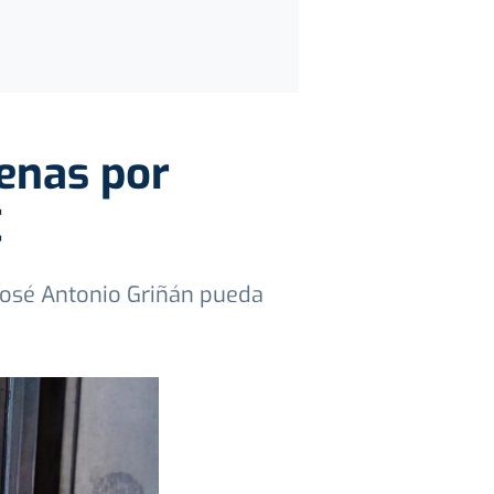
denas por
E
 José Antonio Griñán pueda