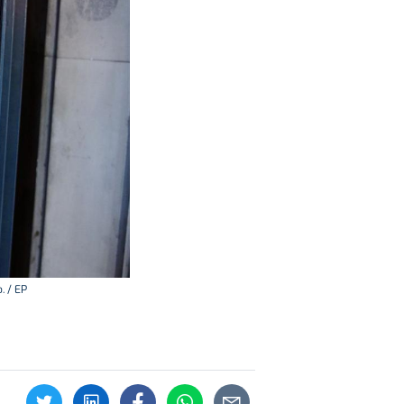
. / EP