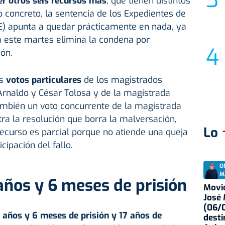
er otros seis recursos más
, que tienen distintos
 concreto, la sentencia de los Expedientes de
) apunta a quedar prácticamente en nada, ya
a este martes elimina la condena por
ón.
os
votos particulares
de los magistrados
Arnaldo y César Tolosa y de la magistrada
ambién un voto concurrente de la magistrada
ra la resolución que borra la malversación,
Lo
ecurso es parcial porque no atiende una queja
cipación del fallo.
O
M
ños y 6 meses de prisión
Movid
José
(06/0
 años y 6 meses de prisión y 17 años de
desti