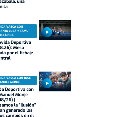
ezabala, una
nita
NDA VASCA CON
UANJO LUSA Y SAMU
54:50
ALCÁRCEL
vida Deportiva
8.26): Mesa
da por el fichaje
entral
NDA VASCA CON JOSÉ
ANUEL MONJE
52:42
a Deportiva con
 Manuel Monje
8/26) |
zamos la "ilusión"
an generado los
os cambios en el