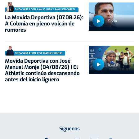
ONDA VASCA CON JUANJO LUSA Y SAMU VALCÁRCEL
La Movida Deportiva (07.08.26):
55:14
A Colonia en pleno volcán de
rumores
ONDA VASCA CON JOSÉ MANUEL MONJE
Movida Deportiva con José
52:38
Manuel Monje (04/08/26) | El
Athletic continúa descansando
antes del inicio liguero
Síguenos