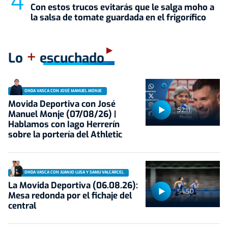
Con estos trucos evitarás que le salga moho a
la salsa de tomate guardada en el frigorífico
+
Lo
escuchado
ONDA VASCA CON JOSÉ MANUEL MONJE
Movida Deportiva con José
52:11
Manuel Monje (07/08/26) |
Hablamos con Iago Herrerín
sobre la portería del Athletic
ONDA VASCA CON JUANJO LUSA Y SAMU VALCÁRCEL
La Movida Deportiva (06.08.26):
54:50
Mesa redonda por el fichaje del
central