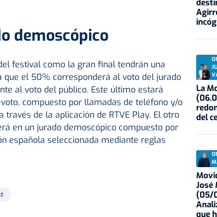
desti
Agirr
incóg
ado demoscópico
O
del festival como la gran final tendrán una
J
V
a que el 50% corresponderá al voto del jurado
La Mo
te al voto del público. Este último estará
(06.0
evoto, compuesto por llamadas de teléfono y/o
redon
a través de la aplicación de RTVE Play. El otro
del c
aerá en un jurado demoscópico compuesto por
ón española seleccionada mediante reglas
O
M
Movid
José
(05/0
st
Anali
que h