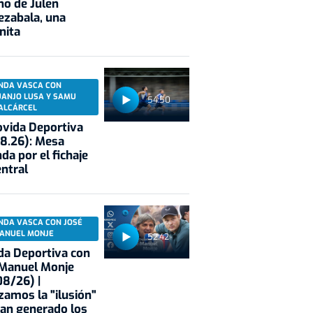
no de Julen
ezabala, una
nita
NDA VASCA CON
UANJO LUSA Y SAMU
54:50
ALCÁRCEL
vida Deportiva
8.26): Mesa
da por el fichaje
entral
NDA VASCA CON JOSÉ
ANUEL MONJE
52:42
a Deportiva con
 Manuel Monje
8/26) |
zamos la "ilusión"
an generado los