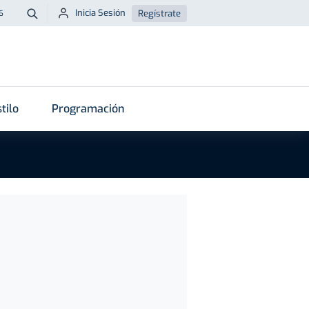
Inicia Sesión
Regístrate
6
Buscar
tilo
Programación