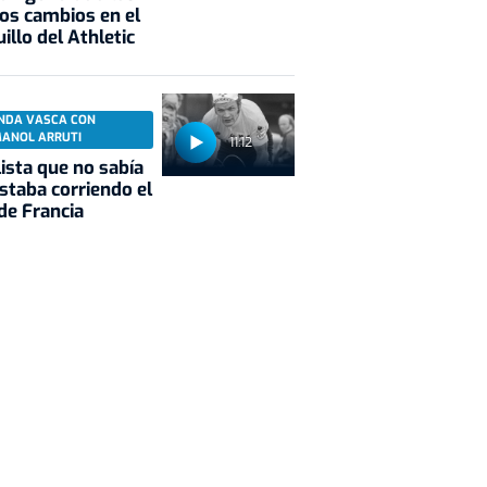
os cambios en el
illo del Athletic
NDA VASCA CON
MANOL ARRUTI
11:12
clista que no sabía
staba corriendo el
de Francia