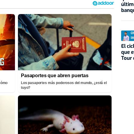
últim
banqu
O
I
El ci
que e
Tour 
Pasaportes que abren puertas
¡Cómo
Los pasaportes más poderosos del mundo, ¿está el
tuyo?