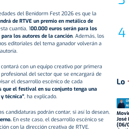
vedades del Benidorm Fest 2026 es que la
ndrá de RTVE un premio en metálico de
sta cuantía, 1
00.000 euros serán para los
 para los autores de la canción
. Además, los
hos editoriales del tema ganador volverán a
autoría.
contará con un equipo creativo por primera
n profesional del sector que se encargará de
Lo
visar el desarrollo escénico de cada
s que el festival en su conjunto tenga una
y técnica"
, ha explicado.
O
M
as candidaturas podrán contar, si así lo desean,
Movid
José
terno.
En este caso, el desarrollo escénico se
(06/0
ción con la dirección creativa de RTVE.