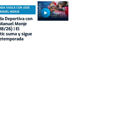
NDA VASCA CON JOSÉ
ANUEL MONJE
53:04
a Deportiva con
 Manuel Monje
8/26) | El
tic suma y sigue
retemporada