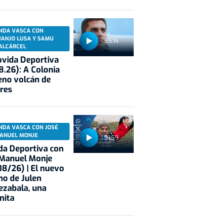
NDA VASCA CON
UANJO LUSA Y SAMU
55:14
ALCÁRCEL
vida Deportiva
8.26): A Colonia
eno volcán de
res
NDA VASCA CON JOSÉ
ANUEL MONJE
51:59
a Deportiva con
 Manuel Monje
8/26) | El nuevo
no de Julen
ezabala, una
nita