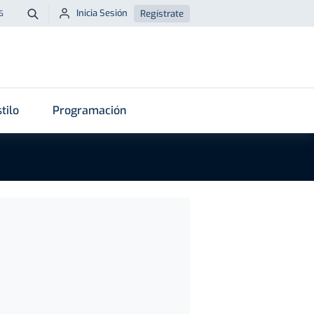
Inicia Sesión
Regístrate
6
Buscar
tilo
Programación