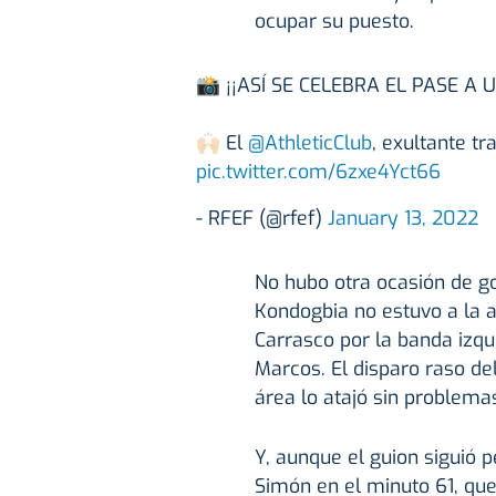
ocupar su puesto.
📸 ¡¡ASÍ SE CELEBRA EL PASE A U
🙌🏻 El
@AthleticClub
, exultante t
pic.twitter.com/6zxe4Yct66
- RFEF (@rfef)
January 13, 2022
No hubo otra ocasión de g
Kondogbia no estuvo a la a
Carrasco por la banda izqui
Marcos. El disparo raso de
área lo atajó sin problema
Y, aunque el guion siguió 
Simón en el minuto 61, qu