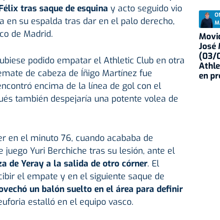
Félix tras saque de esquina
y acto seguido vio
O
a en su espalda tras dar en el palo derecho,
M
ico de Madrid.
Movid
José
(03/0
hubiese podido empatar el Athletic Club en otra
Athle
remate de cabeza de Íñigo Martínez fue
en p
ncontró encima de la línea de gol con el
ués también despejaría una potente volea de
r en el minuto 76, cuando acababa de
 juego Yuri Berchiche tras su lesión, ante el
 de Yeray a la salida de otro córner
. El
cibir el empate y en el siguiente saque de
vechó un balón suelto en el área para definir
 euforia estalló en el equipo vasco.