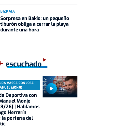
BIZKAIA
Sorpresa en Bakio: un pequeño
tiburón obliga a cerrar la playa
durante una hora
+
escuchado
NDA VASCA CON JOSÉ
ANUEL MONJE
52:11
a Deportiva con
 Manuel Monje
08/26) | Hablamos
ago Herrerín
 la portería del
tic