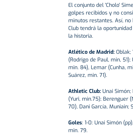
El conjunto del 'Cholo' Si
golpes recibidos y no cons
minutos restantes. Así, no 
Club tendrá la oportunida
la historia.
Atlético de Madrid:
Oblak;
(Rodrigo de Paul, min, 51);
min. 84), Lemar (Cunha, min
Suárez, min. 71).
Athletic Club:
Unai Simón; 
(Yuri, min.75); Berenguer (
70), Dani García, Muniain; 
Goles
: 1-0: Unai Simón (pp),
min. 79.