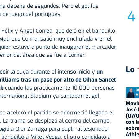
na decena de segundos. Pero el gol fue
a de juego del portugués.
Félix y Ángel Correa, que dejó en el banquillo
a Matheus Cunha, salió muy enchufada y en el
quien estuvo a punto de inaugurar el marcador
erior del área que se fue a córner.
Lo
ecir la suya durante el intenso inicio y
un
illiams tras un pase por alto de Oihan Sancet
ak
cuando las prácticamente 10.000 personas
O
nternational Stadium ya cantaban el gol.
M
Movid
José
e aceleró el partido se adormeció llegado el
(07/
. La trama se desplazó al centro del campo,
con I
sobre
gió a Oier Zarraga para suplir al lesionado
Athle
 banquillo a Mikel Vesga, el otro candidato a