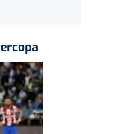
upercopa