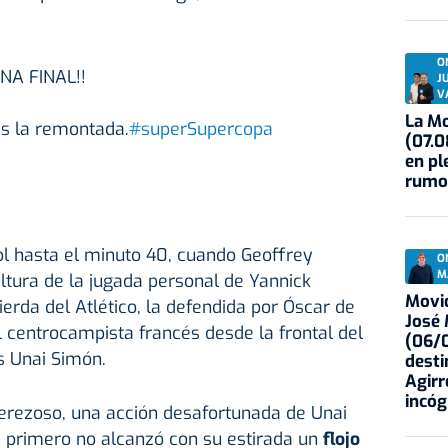
O
NA FINAL!!
J
V
La Mo
ras la remontada.
#superSupercopa
(07.0
en pl
rumo
ol hasta el minuto 40, cuando Geoffrey
O
M
ltura de la jugada personal de Yannick
Movid
erda del Atlético, la defendida por Óscar de
José
l centrocampista francés desde la frontal del
(06/0
s Unai Simón.
desti
Agirr
incóg
perezoso, una acción desafortunada de Unai
e primero no alcanzó con su estirada un
flojo