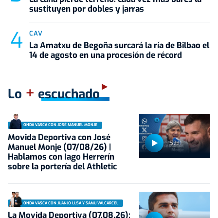
sustituyen por dobles y jarras
CAV
La Amatxu de Begoña surcará la ría de Bilbao el
14 de agosto en una procesión de récord
+
Lo
escuchado
ONDA VASCA CON JOSÉ MANUEL MONJE
Movida Deportiva con José
52:11
Manuel Monje (07/08/26) |
Hablamos con Iago Herrerín
sobre la portería del Athletic
ONDA VASCA CON JUANJO LUSA Y SAMU VALCÁRCEL
La Movida Deportiva (07.08.26):