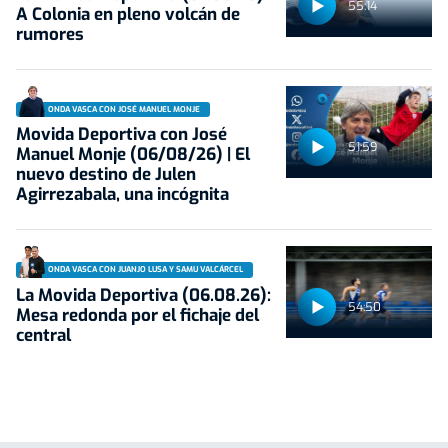
55:14
A Colonia en pleno volcán de
rumores
ONDA VASCA CON JOSÉ MANUEL MONJE
Movida Deportiva con José
51:59
Manuel Monje (06/08/26) | El
nuevo destino de Julen
Agirrezabala, una incógnita
ONDA VASCA CON JUANJO LUSA Y SAMU VALCÁRCEL
La Movida Deportiva (06.08.26):
54:50
Mesa redonda por el fichaje del
central