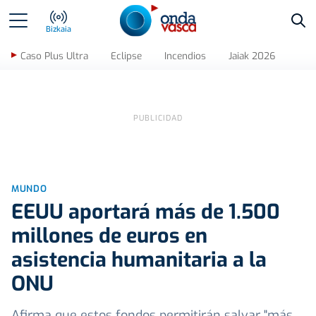
Bus
Bizkaia
Caso Plus Ultra
Eclipse
Incendios
Jaiak 2026
MUNDO
EEUU aportará más de 1.500
millones de euros en
asistencia humanitaria a la
ONU
Afirma que estos fondos permitirán salvar "más