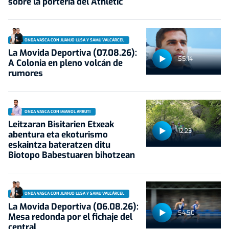
sobre la portería del Athletic
ONDA VASCA CON JUANJO LUSA Y SAMU VALCÁRCEL
La Movida Deportiva (07.08.26):
55:14
A Colonia en pleno volcán de
rumores
ONDA VASCA CON IMANOL ARRUTI
Leitzaran Bisitarien Etxeak
12:23
abentura eta ekoturismo
eskaintza bateratzen ditu
Biotopo Babestuaren bihotzean
ONDA VASCA CON JUANJO LUSA Y SAMU VALCÁRCEL
La Movida Deportiva (06.08.26):
54:50
Mesa redonda por el fichaje del
central