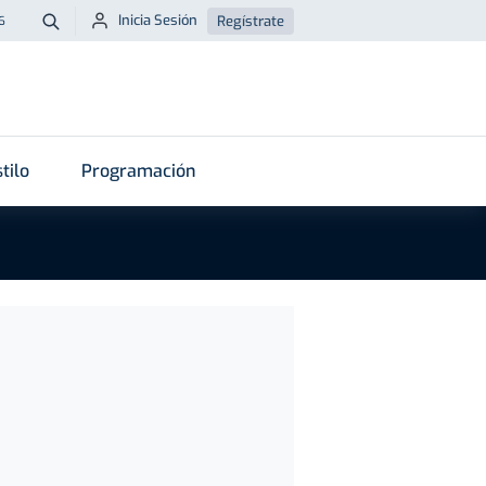
Inicia Sesión
Regístrate
6
Buscar
tilo
Programación