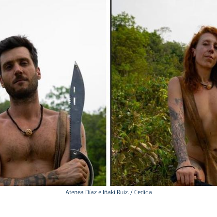
Atenea Díaz e Iñaki Ruiz. / Cedida