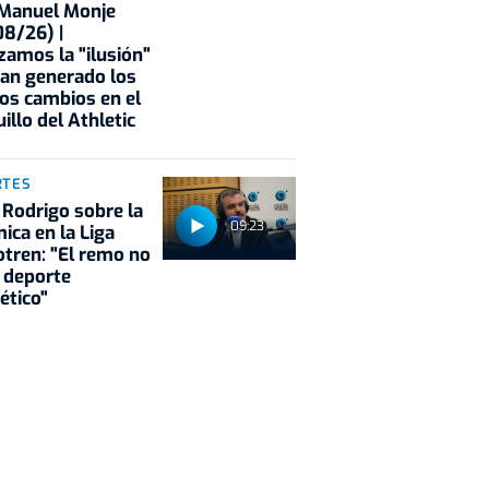
 Manuel Monje
8/26) |
zamos la "ilusión"
an generado los
os cambios en el
illo del Athletic
RTES
 Rodrigo sobre la
09:23
ica en la Liga
tren: "El remo no
 deporte
ético"