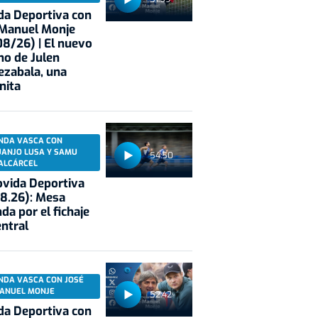
a Deportiva con
 Manuel Monje
8/26) | El nuevo
no de Julen
ezabala, una
nita
NDA VASCA CON
UANJO LUSA Y SAMU
54:50
ALCÁRCEL
vida Deportiva
8.26): Mesa
da por el fichaje
entral
NDA VASCA CON JOSÉ
ANUEL MONJE
52:42
a Deportiva con