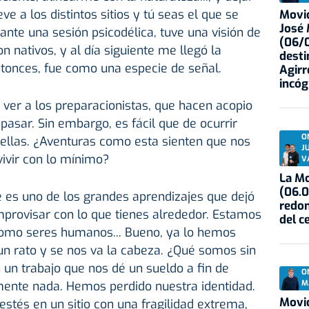
eve a los distintos sitios y tú seas el que se
Movid
José
ante una sesión psicodélica, tuve una visión de
(06/0
n nativos, y al día siguiente me llegó la
desti
ntonces, fue como una especie de señal.
Agirr
incóg
er a los preparacionistas, que hacen acopio
pasar. Sin embargo, es fácil que de ocurrir
O
a ellas. ¿Aventuras como esta sienten que nos
J
vivir con lo mínimo?
V
La Mo
(06.0
se es uno de los grandes aprendizajes que dejó
redon
improvisar con lo que tienes alrededor. Estamos
del c
 como seres humanos... Bueno, ya lo hemos
 un rato y se nos va la cabeza. ¿Qué somos sin
n un trabajo que nos dé un sueldo a fin de
O
M
nte nada. Hemos perdido nuestra identidad.
Movid
estés en un sitio con una fragilidad extrema,