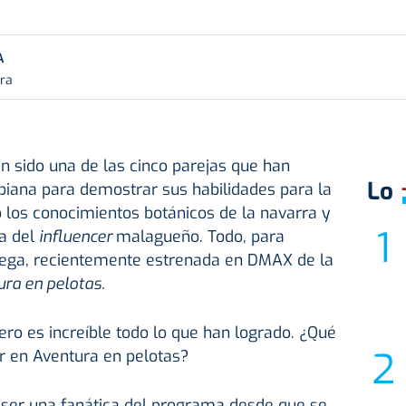
A
ura
an sido una de las cinco parejas que han
Lo
biana para demostrar sus habilidades para la
 los conocimientos botánicos de la navarra y
za del
influencer
malagueño. Todo, para
rega, recientemente estrenada en DMAX de la
ra en pelotas.
ero es increíble todo lo que han logrado. ¿Qué
par en Aventura en pelotas?
 ser una fanática del programa desde que se