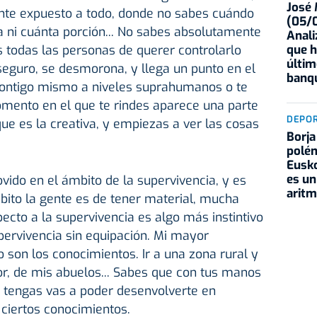
José
te expuesto a todo, donde no sabes cuándo
(05/0
 ni cuánta porción... No sabes absolutamente
Anali
que h
 todas las personas de querer controlarlo
últim
aseguro, se desmorona, y llega un punto en el
banqu
 contigo mismo a niveles suprahumanos o te
momento en el que te rindes aparece una parte
DEPO
 que es la creativa, y empiezas a ver las cosas
Borja
polém
Eusko
es un
ido en el ámbito de la supervivencia, y es
aritm
bito la gente es de tener material, mucha
pecto a la supervivencia es algo más instintivo
upervivencia sin equipación. Mi mayor
 son los conocimientos. Ir a una zona rural y
r, de mis abuelos... Sabes que con tus manos
ú tengas vas a poder desenvolverte en
 ciertos conocimientos.