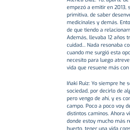
empezó a emitir en 2013, s
primitiva, de saber desenv
medicinales y demás. Ento
de que tiendo a relacionar
Además, llevaba 12 años tr
cuidad... Nada resonaba c
cuando me surgió esta opor
necesito para luego atrev
vida que resuene más con 
Iñaki Ruiz: Yo siempre he 
sociedad, por decirlo de 
pero vengo de ahí, y es co
campo. Poco a poco voy dej
distintos caminos. Ahora v
donde estoy mucho más re
huerto, tener una vida cons