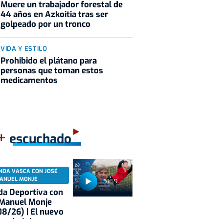
Muere un trabajador forestal de
44 años en Azkoitia tras ser
golpeado por un tronco
VIDA Y ESTILO
Prohibido el plátano para
personas que toman estos
medicamentos
+
escuchado
NDA VASCA CON JOSÉ
ANUEL MONJE
51:59
a Deportiva con
 Manuel Monje
8/26) | El nuevo