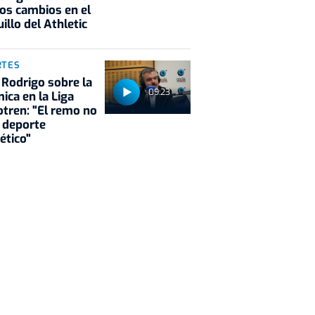
os cambios en el
illo del Athletic
RTES
 Rodrigo sobre la
09:23
ica en la Liga
tren: "El remo no
 deporte
ético"