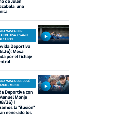
no de Julen
ezabala, una
nita
NDA VASCA CON
UANJO LUSA Y SAMU
54:50
ALCÁRCEL
vida Deportiva
8.26): Mesa
da por el fichaje
entral
NDA VASCA CON JOSÉ
ANUEL MONJE
52:42
a Deportiva con
 Manuel Monje
8/26) |
zamos la "ilusión"
an generado los