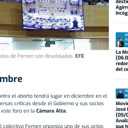
desti
Agirr
incóg
O
J
V
La Mo
istas de Femen son desalojadas.
EFE
(06.0
redon
del c
cumbre
O
ntra el aborto tendrá lugar en diciembre en el
M
rsas críticas desde el Gobierno y sus socios
Movid
José
 este foro en la
Cámara Alta.
(05/0
Anali
el colectivo Femen organiza uno de sus actos
que h