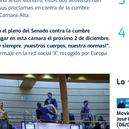
ría Jesús Montero, estas dos activistas han
 sus proclamas en contra de la cumbre
 Cámara Alta.
 el pleno del Senado contra la cumbre
ugar en esta cámara el próximo 2 de diciembre.
 siempre. ¡nuestros cuerpos, nuestra normas!"
,
aje en la red social 'X', recogido por Europa
Lo
O
M
Movid
José
(06/0