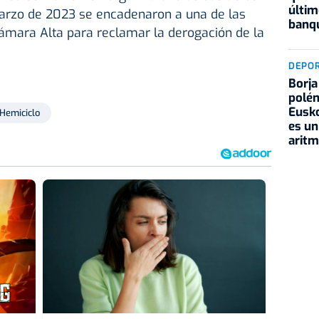
últim
arzo de 2023 se encadenaron a una de las
banqu
Cámara Alta para reclamar la derogación de la
DEPO
Borja
polém
Eusko
Hemiciclo
es un
aritm