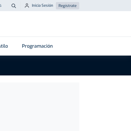
Inicia Sesión
Regístrate
6
Buscar
tilo
Programación