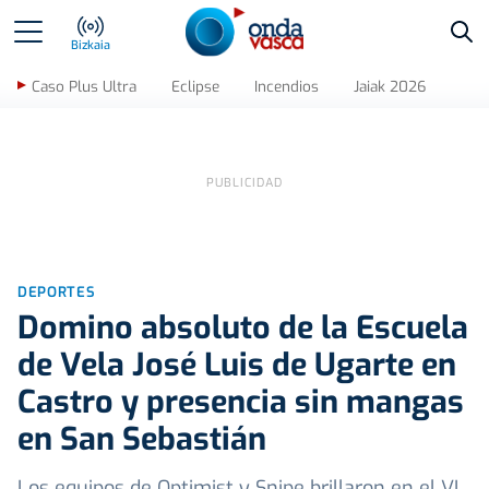
Bus
Bizkaia
Caso Plus Ultra
Eclipse
Incendios
Jaiak 2026
DEPORTES
Domino absoluto de la Escuela
de Vela José Luis de Ugarte en
Castro y presencia sin mangas
en San Sebastián
Los equipos de Optimist y Snipe brillaron en el VI