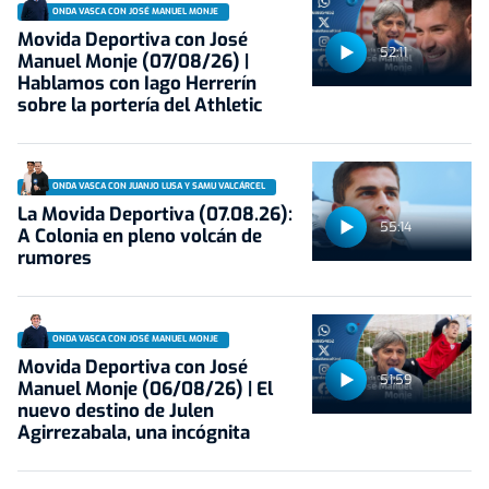
ONDA VASCA CON JOSÉ MANUEL MONJE
Movida Deportiva con José
52:11
Manuel Monje (07/08/26) |
Hablamos con Iago Herrerín
sobre la portería del Athletic
ONDA VASCA CON JUANJO LUSA Y SAMU VALCÁRCEL
La Movida Deportiva (07.08.26):
55:14
A Colonia en pleno volcán de
rumores
ONDA VASCA CON JOSÉ MANUEL MONJE
Movida Deportiva con José
51:59
Manuel Monje (06/08/26) | El
nuevo destino de Julen
Agirrezabala, una incógnita