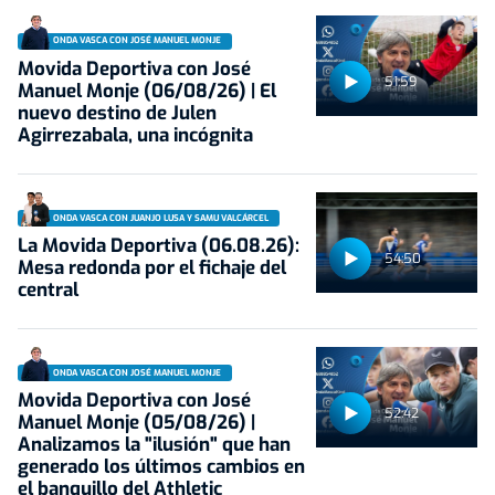
ONDA VASCA CON JOSÉ MANUEL MONJE
Movida Deportiva con José
51:59
Manuel Monje (06/08/26) | El
nuevo destino de Julen
Agirrezabala, una incógnita
ONDA VASCA CON JUANJO LUSA Y SAMU VALCÁRCEL
La Movida Deportiva (06.08.26):
54:50
Mesa redonda por el fichaje del
central
ONDA VASCA CON JOSÉ MANUEL MONJE
Movida Deportiva con José
52:42
Manuel Monje (05/08/26) |
Analizamos la "ilusión" que han
generado los últimos cambios en
el banquillo del Athletic