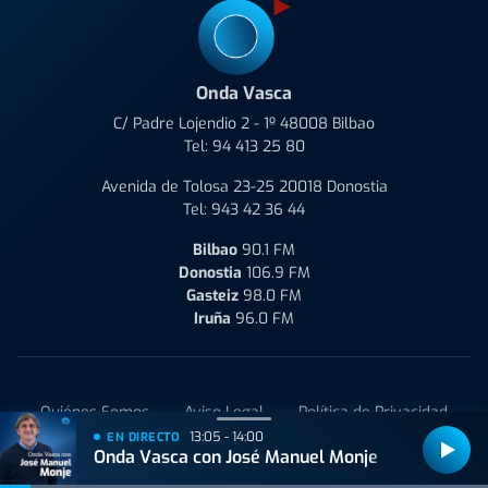
Onda Vasca
C/ Padre Lojendio 2 - 1º 48008 Bilbao
Tel:
94 413 25 80
Avenida de Tolosa 23-25 20018 Donostia
Tel:
943 42 36 44
Bilbao
90.1 FM
Donostia
106.9 FM
Gasteiz
98.0 FM
Iruña
96.0 FM
Quiénes Somos
Aviso Legal
Política de Privacidad
13:05 - 14:00
EN DIRECTO
Política de Cookies
Condiciones de uso y Contratación
Onda Vasca con José Manuel Monje