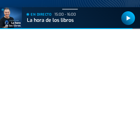
Las tardes de Onda Vasca
15:00 - 16:00
EN DIRECTO
La hora de los libros
Kale Nagusia
Onda Vasca con José Manuel Monje
Onda Vasca con Juanjo Lusa y Samu Valcárcel
Onda Vasca con Imanol Arruti
Onda Vasca con Imanol Vilella
Onda Vasca con Ángel Plaza
Ver todos los programas
Noticias
Reportajes
Programación