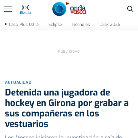
Bus
Bizkaia
Caso Plus Ultra
Eclipse
Incendios
Jaiak 2026
ACTUALIDAD
Detenida una jugadora de
hockey en Girona por grabar a
sus compañeras en los
vestuarios
Los Mossos iniciaron la investigación a raíz de