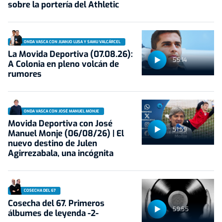
sobre la portería del Athletic
ONDA VASCA CON JUANJO LUSA Y SAMU VALCÁRCEL
La Movida Deportiva (07.08.26):
55:14
A Colonia en pleno volcán de
rumores
ONDA VASCA CON JOSÉ MANUEL MONJE
Movida Deportiva con José
51:59
Manuel Monje (06/08/26) | El
nuevo destino de Julen
Agirrezabala, una incógnita
COSECHA DEL 67
Cosecha del 67. Primeros
59:55
álbumes de leyenda -2-